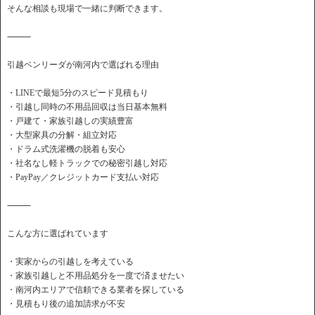
そんな相談も現場で一緒に判断できます。
⸻
引越ベンリーダが南河内で選ばれる理由
・LINEで最短5分のスピード見積もり
・引越し同時の不用品回収は当日基本無料
・戸建て・家族引越しの実績豊富
・大型家具の分解・組立対応
・ドラム式洗濯機の脱着も安心
・社名なし軽トラックでの秘密引越し対応
・PayPay／クレジットカード支払い対応
⸻
こんな方に選ばれています
・実家からの引越しを考えている
・家族引越しと不用品処分を一度で済ませたい
・南河内エリアで信頼できる業者を探している
・見積もり後の追加請求が不安