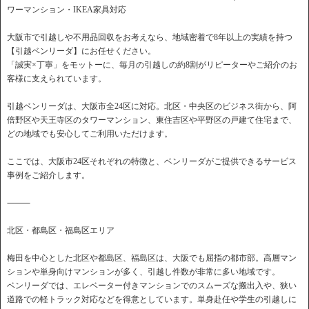
ワーマンション・IKEA家具対応
大阪市で引越しや不用品回収をお考えなら、地域密着で8年以上の実績を持つ
【引越ベンリーダ】にお任せください。
「誠実×丁寧」をモットーに、毎月の引越しの約8割がリピーターやご紹介のお
客様に支えられています。
引越ベンリーダは、大阪市全24区に対応。北区・中央区のビジネス街から、阿
倍野区や天王寺区のタワーマンション、東住吉区や平野区の戸建て住宅まで、
どの地域でも安心してご利用いただけます。
ここでは、大阪市24区それぞれの特徴と、ベンリーダがご提供できるサービス
事例をご紹介します。
⸻
北区・都島区・福島区エリア
梅田を中心とした北区や都島区、福島区は、大阪でも屈指の都市部。高層マン
ションや単身向けマンションが多く、引越し件数が非常に多い地域です。
ベンリーダでは、エレベーター付きマンションでのスムーズな搬出入や、狭い
道路での軽トラック対応などを得意としています。単身赴任や学生の引越しに