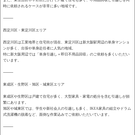
また、東住吉区や平野区にかけて戸建て住宅も多く、不用品回収と引越しを同
時に依頼されるケースが非常に多い地域です。
⸻
西淀川区・東淀川区エリア
西淀川区は工業地帯と住宅街が混在、東淀川区は新大阪駅周辺の単身マンショ
ンが多く、出張や単身赴任者に人気の地域。
特に新大阪周辺では「単身引越し＋即日不用品回収」のご依頼を多くいただい
ています。
⸻
東成区・生野区・旭区・城東区エリア
東成区や生野区は戸建て住宅が多く、大型家具・家電の処分を含む引越しが頻
繁にあります。
旭区や城東区では、学生や新社会人の引越しも多く、IKEA家具の組立やドラム
式洗濯機の脱着など、面倒な作業込みでご依頼いただいています。
⸻