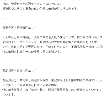
可能。管理組合との調整もスムーズに行います。
浪速区では学生や単身赴任の引越し依頼が特に増加中です。
⸻
天王寺区・阿倍野区エリア
天王寺区と阿倍野区は、大阪市内でも人気の住宅エリア。特に阿倍野ハルカス
周辺のタワーマンションは、高層階への大型家具の搬入に実績があります。
また、東住吉区や平野区にかけて戸建て住宅も多く、不用品回収と引越しを同
時に依頼されるケースが非常に多い地域です。
⸻
西淀川区・東淀川区エリア
西淀川区は工業地帯と住宅街が混在、東淀川区は新大阪駅周辺の単身マンショ
ンが多く、出張や単身赴任者に人気の地域。
特に新大阪周辺では「単身引越し＋即日不用品回収」のご依頼を多くいただい
ています。
⸻