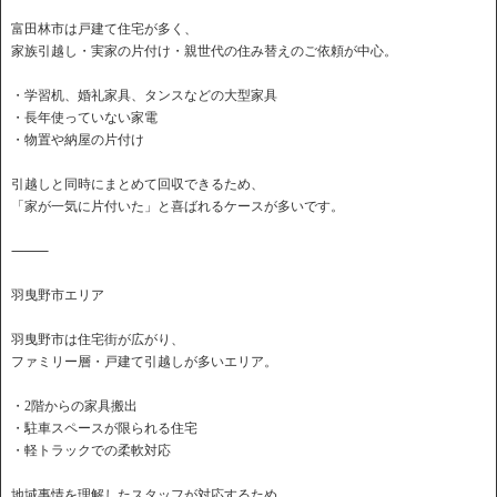
富田林市は戸建て住宅が多く、
家族引越し・実家の片付け・親世代の住み替えのご依頼が中心。
・学習机、婚礼家具、タンスなどの大型家具
・長年使っていない家電
・物置や納屋の片付け
引越しと同時にまとめて回収できるため、
「家が一気に片付いた」と喜ばれるケースが多いです。
⸻
羽曳野市エリア
羽曳野市は住宅街が広がり、
ファミリー層・戸建て引越しが多いエリア。
・2階からの家具搬出
・駐車スペースが限られる住宅
・軽トラックでの柔軟対応
地域事情を理解したスタッフが対応するため、