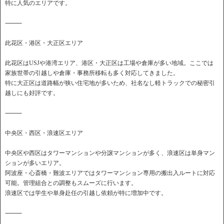
特に人気のエリアです。
⸻
此花区・港区・大正区エリア
此花区はUSJや港湾エリア、港区・大正区は工場や倉庫が多い地域。ここでは
家族世帯の引越しや倉庫・事務所移転も多く対応してきました。
特に大正区は道路幅が狭い住宅地が多いため、社名なし軽トラックでの秘密引
越しにも好評です。
⸻
中央区・西区・浪速区エリア
中央区や西区はタワーマンションや分譲マンションが多く、浪速区は単身マン
ションが多いエリア。
阿波座・心斎橋・難波エリアではタワーマンション専用の搬出入ルートに対応
可能。管理組合との調整もスムーズに行います。
浪速区では学生や単身赴任の引越し依頼が特に増加中です。
⸻