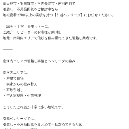
富田林市・羽曳野市・河内長野市・南河内郡で
引越し・不用品回収をご検討中なら、
地域密着で9年以上の実績を持つ【引越ベンリーダ】にお任せください。
「誠実 × 丁寧」をモットーに、
ご紹介・リピーターのお客様が約8割。
地元・南河内エリアで信頼を積み重ねてきた引越し業者です。
⸻
南河内エリアの引越し事情とベンリーダの強み
南河内エリアは、
・戸建て住宅
・実家からの住み替え
・家族引越し
・空き家整理・生前整理
こうしたご相談が非常に多い地域です。
引越ベンリーダでは、
引越し＋不用品回収をまとめて一括対応できるため、