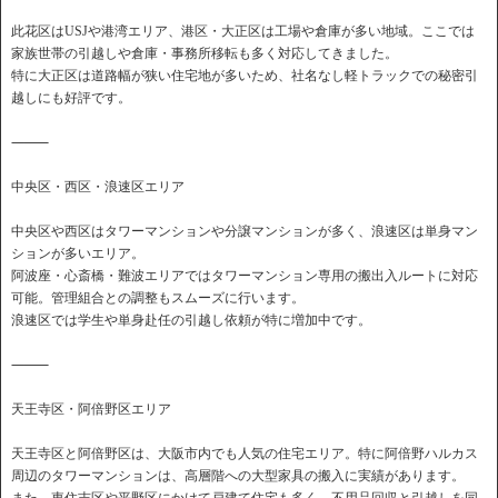
此花区はUSJや港湾エリア、港区・大正区は工場や倉庫が多い地域。ここでは
家族世帯の引越しや倉庫・事務所移転も多く対応してきました。
特に大正区は道路幅が狭い住宅地が多いため、社名なし軽トラックでの秘密引
越しにも好評です。
⸻
中央区・西区・浪速区エリア
中央区や西区はタワーマンションや分譲マンションが多く、浪速区は単身マン
ションが多いエリア。
阿波座・心斎橋・難波エリアではタワーマンション専用の搬出入ルートに対応
可能。管理組合との調整もスムーズに行います。
浪速区では学生や単身赴任の引越し依頼が特に増加中です。
⸻
天王寺区・阿倍野区エリア
天王寺区と阿倍野区は、大阪市内でも人気の住宅エリア。特に阿倍野ハルカス
周辺のタワーマンションは、高層階への大型家具の搬入に実績があります。