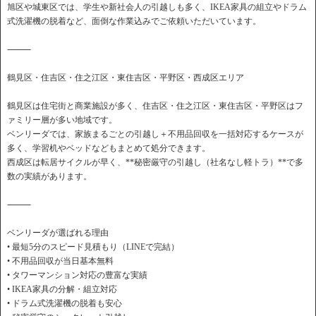
旭区や城東区では、学生や新社会人の引越しも多く、IKEA家具の組立やドラム
式洗濯機の脱着など、面倒な作業込みでご依頼いただいています。
⸻
鶴見区・住吉区・住之江区・東住吉区・平野区・西成区エリア
鶴見区は住宅街と商業施設が多く、住吉区・住之江区・東住吉区・平野区はフ
ァミリー層が多い地域です。
ベンリーダでは、家族まるごとの引越し＋不用品回収を一括対応するケースが
多く、学習机やベッドなどもまとめて処分できます。
西成区は転居サイクルが早く、**秘密厳守の引越し（社名なし軽トラ）**で多
数の実績があります。
⸻
ベンリーダが選ばれる理由
• 最短5分のスピード見積もり（LINEで完結）
• 不用品回収が当日基本無料
• タワーマンション対応の豊富な実績
• IKEA家具の分解・組立対応
• ドラム式洗濯機の脱着も安心