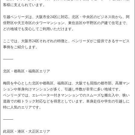
客様に支えられています。
引越ベンリーダは、大阪市全24区に対応。北区・中央区のビジネス街から、阿
倍野区や天王寺区のタワーマンション、東住吉区や平野区の戸建て住宅まで、
どの地域でも安心してご利用いただけます。
ここでは、大阪市24区それぞれの特徴と、ベンリーダがご提供できるサービス
事例をご紹介します。
⸻
北区・都島区・福島区エリア
梅田を中心とした北区や都島区、福島区は、大阪でも屈指の都市部。高層マン
ションや単身向けマンションが多く、引越し件数が非常に多い地域です。
ベンリーダでは、エレベーター付きマンションでのスムーズな搬出入や、狭い
道路での軽トラック対応などを得意としています。単身赴任や学生の引越しに
特に人気のエリアです。
⸻
此花区・港区・大正区エリア