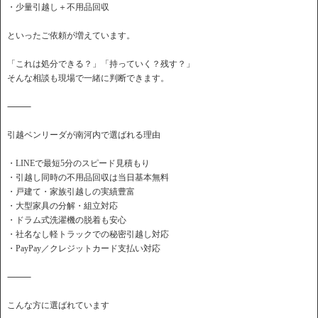
・少量引越し＋不用品回収
といったご依頼が増えています。
「これは処分できる？」「持っていく？残す？」
そんな相談も現場で一緒に判断できます。
⸻
引越ベンリーダが南河内で選ばれる理由
・LINEで最短5分のスピード見積もり
・引越し同時の不用品回収は当日基本無料
・戸建て・家族引越しの実績豊富
・大型家具の分解・組立対応
・ドラム式洗濯機の脱着も安心
・社名なし軽トラックでの秘密引越し対応
・PayPay／クレジットカード支払い対応
⸻
こんな方に選ばれています