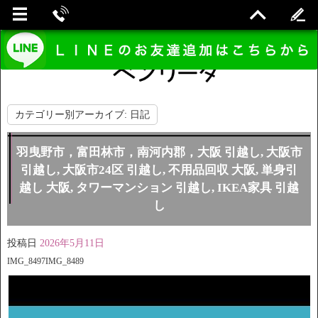
カテゴリー別アーカイブ:
日記
羽曳野市，富田林市，南河内郡，大阪 引越し, 大阪市
引越し, 大阪市24区 引越し, 不用品回収 大阪, 単身引
越し 大阪, タワーマンション 引越し, IKEA家具 引越
し
投稿日
2026年5月11日
IMG_8497IMG_8489