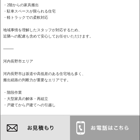
・2階からの家具搬出
・駐車スペースが限られる住宅
・軽トラックでの柔軟対応
地域事情を理解したスタッフが対応するため、
近隣への配慮も含めて安心してお任せいただけます。
⸻
河内長野市エリア
河内長野市は坂道や高低差のある住宅地も多く、
搬出経路の判断力が重要なエリアです。
・階段作業
・大型家具の解体・再組立
・戸建てから戸建てへの引越し
現地状況に応じた無理のない作業で対応します。
⸻