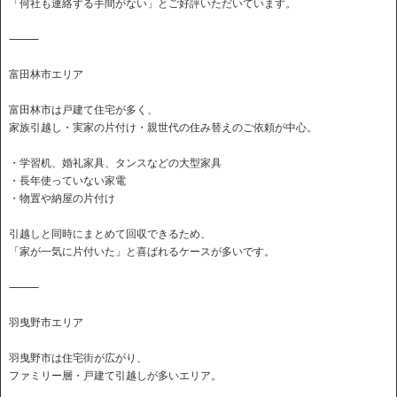
「何社も連絡する手間がない」とご好評いただいています。
⸻
富田林市エリア
富田林市は戸建て住宅が多く、
家族引越し・実家の片付け・親世代の住み替えのご依頼が中心。
・学習机、婚礼家具、タンスなどの大型家具
・長年使っていない家電
・物置や納屋の片付け
引越しと同時にまとめて回収できるため、
「家が一気に片付いた」と喜ばれるケースが多いです。
⸻
羽曳野市エリア
羽曳野市は住宅街が広がり、
ファミリー層・戸建て引越しが多いエリア。