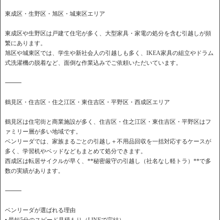
東成区・生野区・旭区・城東区エリア
東成区や生野区は戸建て住宅が多く、大型家具・家電の処分を含む引越しが頻
繁にあります。
旭区や城東区では、学生や新社会人の引越しも多く、IKEA家具の組立やドラム
式洗濯機の脱着など、面倒な作業込みでご依頼いただいています。
⸻
鶴見区・住吉区・住之江区・東住吉区・平野区・西成区エリア
鶴見区は住宅街と商業施設が多く、住吉区・住之江区・東住吉区・平野区はフ
ァミリー層が多い地域です。
ベンリーダでは、家族まるごとの引越し＋不用品回収を一括対応するケースが
多く、学習机やベッドなどもまとめて処分できます。
西成区は転居サイクルが早く、**秘密厳守の引越し（社名なし軽トラ）**で多
数の実績があります。
⸻
ベンリーダが選ばれる理由