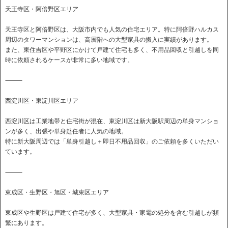
天王寺区・阿倍野区エリア
天王寺区と阿倍野区は、大阪市内でも人気の住宅エリア。特に阿倍野ハルカス
周辺のタワーマンションは、高層階への大型家具の搬入に実績があります。
また、東住吉区や平野区にかけて戸建て住宅も多く、不用品回収と引越しを同
時に依頼されるケースが非常に多い地域です。
⸻
西淀川区・東淀川区エリア
西淀川区は工業地帯と住宅街が混在、東淀川区は新大阪駅周辺の単身マンショ
ンが多く、出張や単身赴任者に人気の地域。
特に新大阪周辺では「単身引越し＋即日不用品回収」のご依頼を多くいただい
ています。
⸻
東成区・生野区・旭区・城東区エリア
東成区や生野区は戸建て住宅が多く、大型家具・家電の処分を含む引越しが頻
繁にあります。