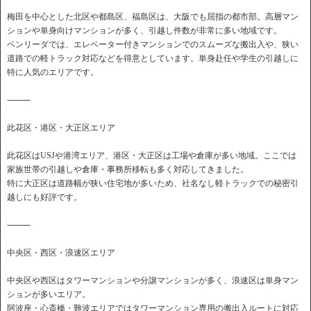
梅田を中心とした北区や都島区、福島区は、大阪でも屈指の都市部。高層マン
ションや単身向けマンションが多く、引越し件数が非常に多い地域です。
ベンリーダでは、エレベーター付きマンションでのスムーズな搬出入や、狭い
道路での軽トラック対応などを得意としています。単身赴任や学生の引越しに
特に人気のエリアです。
⸻
此花区・港区・大正区エリア
此花区はUSJや港湾エリア、港区・大正区は工場や倉庫が多い地域。ここでは
家族世帯の引越しや倉庫・事務所移転も多く対応してきました。
特に大正区は道路幅が狭い住宅地が多いため、社名なし軽トラックでの秘密引
越しにも好評です。
⸻
中央区・西区・浪速区エリア
中央区や西区はタワーマンションや分譲マンションが多く、浪速区は単身マン
ションが多いエリア。
阿波座・心斎橋・難波エリアではタワーマンション専用の搬出入ルートに対応