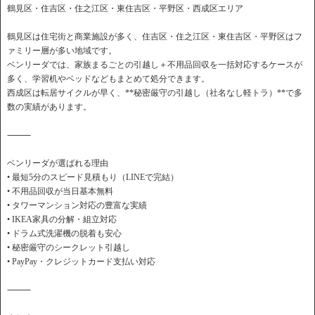
鶴見区・住吉区・住之江区・東住吉区・平野区・西成区エリア
鶴見区は住宅街と商業施設が多く、住吉区・住之江区・東住吉区・平野区はフ
ァミリー層が多い地域です。
ベンリーダでは、家族まるごとの引越し＋不用品回収を一括対応するケースが
多く、学習机やベッドなどもまとめて処分できます。
西成区は転居サイクルが早く、**秘密厳守の引越し（社名なし軽トラ）**で多
数の実績があります。
⸻
ベンリーダが選ばれる理由
• 最短5分のスピード見積もり（LINEで完結）
• 不用品回収が当日基本無料
• タワーマンション対応の豊富な実績
• IKEA家具の分解・組立対応
• ドラム式洗濯機の脱着も安心
• 秘密厳守のシークレット引越し
• PayPay・クレジットカード支払い対応
⸻