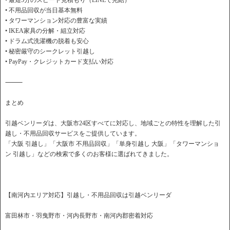
• 最短5分のスピード見積もり（LINEで完結）
• 不用品回収が当日基本無料
• タワーマンション対応の豊富な実績
• IKEA家具の分解・組立対応
• ドラム式洗濯機の脱着も安心
• 秘密厳守のシークレット引越し
• PayPay・クレジットカード支払い対応
⸻
まとめ
引越ベンリーダは、大阪市24区すべてに対応し、地域ごとの特性を理解した引
越し・不用品回収サービスをご提供しています。
「大阪 引越し」「大阪市 不用品回収」「単身引越し 大阪」「タワーマンショ
ン 引越し」などの検索で多くのお客様に選ばれてきました。
【南河内エリア対応】引越し・不用品回収は引越ベンリーダ
富田林市・羽曳野市・河内長野市・南河内郡密着対応