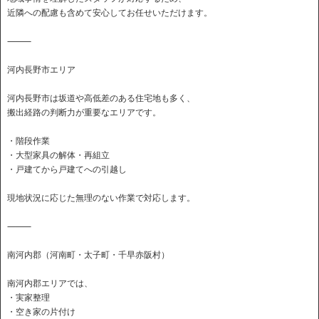
近隣への配慮も含めて安心してお任せいただけます。
⸻
河内長野市エリア
河内長野市は坂道や高低差のある住宅地も多く、
搬出経路の判断力が重要なエリアです。
・階段作業
・大型家具の解体・再組立
・戸建てから戸建てへの引越し
現地状況に応じた無理のない作業で対応します。
⸻
南河内郡（河南町・太子町・千早赤阪村）
南河内郡エリアでは、
・実家整理
・空き家の片付け