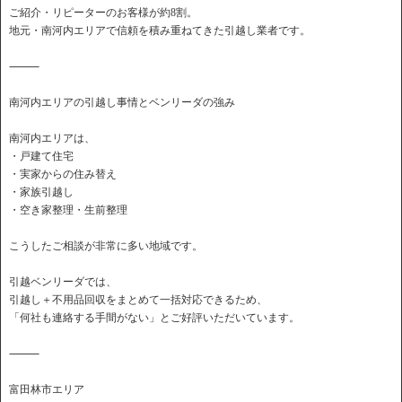
ご紹介・リピーターのお客様が約8割。
地元・南河内エリアで信頼を積み重ねてきた引越し業者です。
⸻
南河内エリアの引越し事情とベンリーダの強み
南河内エリアは、
・戸建て住宅
・実家からの住み替え
・家族引越し
・空き家整理・生前整理
こうしたご相談が非常に多い地域です。
引越ベンリーダでは、
引越し＋不用品回収をまとめて一括対応できるため、
「何社も連絡する手間がない」とご好評いただいています。
⸻
富田林市エリア