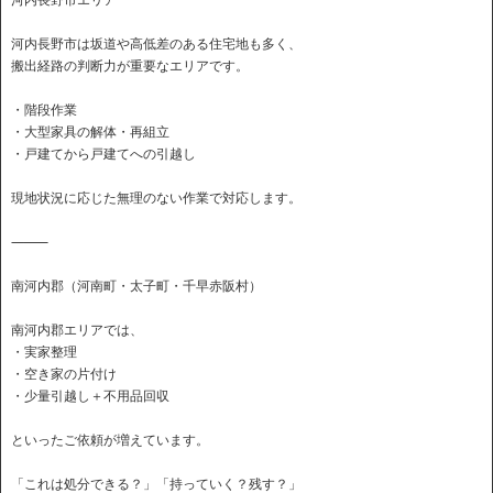
河内長野市エリア
河内長野市は坂道や高低差のある住宅地も多く、
搬出経路の判断力が重要なエリアです。
・階段作業
・大型家具の解体・再組立
・戸建てから戸建てへの引越し
現地状況に応じた無理のない作業で対応します。
⸻
南河内郡（河南町・太子町・千早赤阪村）
南河内郡エリアでは、
・実家整理
・空き家の片付け
・少量引越し＋不用品回収
といったご依頼が増えています。
「これは処分できる？」「持っていく？残す？」