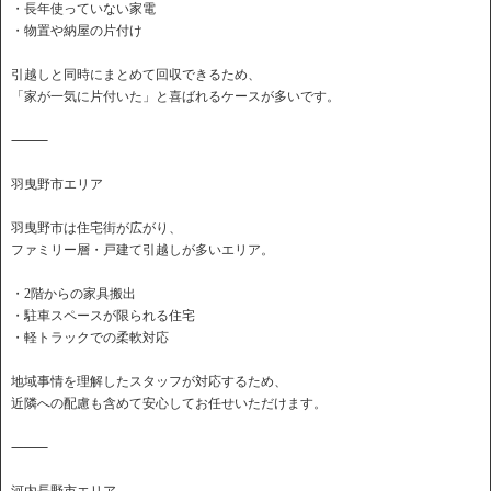
・長年使っていない家電
・物置や納屋の片付け
引越しと同時にまとめて回収できるため、
「家が一気に片付いた」と喜ばれるケースが多いです。
⸻
羽曳野市エリア
羽曳野市は住宅街が広がり、
ファミリー層・戸建て引越しが多いエリア。
・2階からの家具搬出
・駐車スペースが限られる住宅
・軽トラックでの柔軟対応
地域事情を理解したスタッフが対応するため、
近隣への配慮も含めて安心してお任せいただけます。
⸻