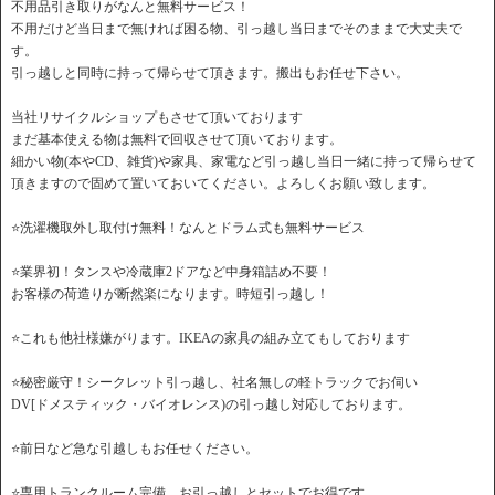
不用品引き取りがなんと無料サービス！
不用だけど当日まで無ければ困る物、引っ越し当日までそのままで大丈夫で
す。
引っ越しと同時に持って帰らせて頂きます。搬出もお任せ下さい。
当社リサイクルショップもさせて頂いております
まだ基本使える物は無料で回収させて頂いております。
細かい物(本やCD、雑貨)や家具、家電など引っ越し当日一緒に持って帰らせて
頂きますので固めて置いておいてください。よろしくお願い致します。
⭐️洗濯機取外し取付け無料！なんとドラム式も無料サービス
⭐️業界初！タンスや冷蔵庫2ドアなど中身箱詰め不要！
お客様の荷造りが断然楽になります。時短引っ越し！
⭐️これも他社様嫌がります。IKEAの家具の組み立てもしております
⭐️秘密厳守！シークレット引っ越し、社名無しの軽トラックでお伺い
DV[ドメスティック・バイオレンス)の引っ越し対応しております。
⭐️前日など急な引越しもお任せください。
⭐️専用トランクルーム完備。お引っ越しとセットでお得です。