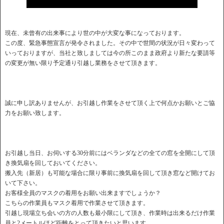
現在、未曾有の出来事により世の中が大変な事になっております。
この度、緊急事態宣言が発令されました。その中で世間の状況が日々変わって
いっておりますが、当社と致しましては今の所このまま政府より新たな要請等
の変更が無い限り予定通り引越し業務をさせて頂きます。
誠に申し訳ありませんが、お引越し作業をさせて頂く上で何点かお願いとご協
力をお願い致します。
お引越し当日、お伺いする30分前にはベランダなどの全ての窓を全開にして頂
き換気扇を回しておいてください。
搬入先（新居）も可能な場合に限り事前に換気扇を回して頂き窓など開けてお
いて下さい。
お客様全員のマスクの着用をお願い出来ますでしょうか？
こちらの作業員もマスク着用で作業させて頂きます。
引越し現場立ち会いの方の人数も最小限にして頂き、作業時は出来るだけ作業
員と2メートルほど距離をとって頂きたいと思います。