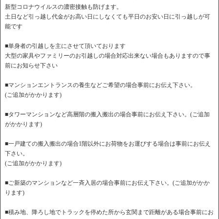
新型コロナウイルスの濃密接触も防げます。
土日など引っ越し代金がお高い日にしなくても平日のお安い日に引っ越しが可
能です
■単身者の引越しを主にさせて頂いております
大型の家具やファミリーのお引越しの場合対応出来ない場合もありますので事
前にお知らせ下さい
■マンションエントランスの養生などご希望の場合事前にお伝え下さい。
(ご追加がかかります)
■タワーマンションなど高層階の搬入搬出の場合事前にお伝え下さい。(ご追加
がかかります)
■一戸建ての搬入搬出の場合1階以外にお荷物をお運びする場合は事前にお伝え
下さい。
(ご追加がかかります)
■ご新築のマンションなど一斉入居の場合事前にお伝え下さい。(ご追加がかか
ります)
■積み地、降ろし地でトラックを停めた所から玄関まで距離がある場合事前にお