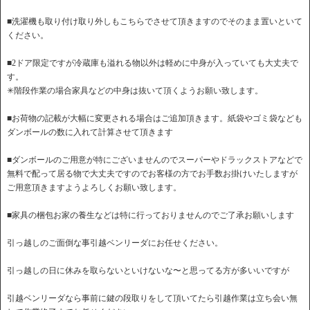
■洗濯機も取り付け取り外しもこちらでさせて頂きますのでそのまま置いといて
ください。
■2ドア限定ですが冷蔵庫も溢れる物以外は軽めに中身が入っていても大丈夫で
す。
✳︎階段作業の場合家具などの中身は抜いて頂くようお願い致します。
■お荷物の記載が大幅に変更される場合はご追加頂きます。紙袋やゴミ袋なども
ダンボールの数に入れて計算させて頂きます
■ダンボールのご用意が特にございませんのでスーパーやドラックストアなどで
無料で配って居る物で大丈夫ですのでお客様の方でお手数お掛けいたしますが
ご用意頂きますようよろしくお願い致します。
■家具の梱包お家の養生などは特に行っておりませんのでご了承お願いします
引っ越しのご面倒な事引越ベンリーダにお任せください。
引っ越しの日に休みを取らないといけないな〜と思ってる方が多いいですが
引越ベンリーダなら事前に鍵の段取りをして頂いてたら引越作業は立ち会い無