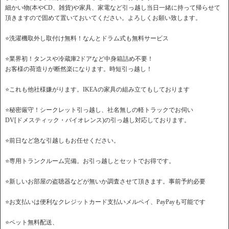
細かい物(本やCD、雑貨)や家具、家電など引っ越し当日一緒に持って帰らせて
頂きますので固めて置いておいてください。よろしくお願い致します。
⭐️洗濯機取外し取付け無料！なんとドラム式も無料サービス
⭐️業界初！タンスや冷蔵庫2ドアなど中身箱詰め不要！
お客様の荷造りが断然楽になります。時短引っ越し！
⭐️これも他社様嫌がります。IKEAの家具の組み立てもしております
⭐️秘密厳守！シークレット引っ越し、社名無しの軽トラックでお伺い
DV[ドメスティック・バイオレンス)の引っ越し対応しております。
⭐️前日など急な引越しもお任せください。
⭐️専用トランクルーム完備。お引っ越しとセットでお得です。
⭐️新しいお部屋の盗聴器などが無いか調査させて頂きます。事前予約必要
⭐️お支払いは便利なクレジットカード支払いメルペイ、PayPayも可能です
⭐️ペット無料配送、