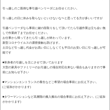
引っ越しのご面倒な事引越ベンリーダにお任せください。
引っ越しの日に休みを取らないといけないな〜と思ってる方が多いいですが
引越ベンリーダなら事前に鍵の段取りをして頂いてたら引越作業は立ち会い無
しで作業終了までお任せください。
お仕事から帰ってきたら引っ越しが終わっています。
新型コロナウイルスの濃密接触も防げます。
土日など引っ越し代金がお高い日にしなくても平日のお安い日に引っ越しが可
能です
■単身者の引越しを主にさせて頂いております
大型の家具やファミリーのお引越しの場合対応出来ない場合もありますので事
前にお知らせ下さい
■マンションエントランスの養生などご希望の場合事前にお伝え下さい。
(ご追加がかかります)
■タワーマンションなど高層階の搬入搬出の場合事前にお伝え下さい。(ご追加
がかかります)