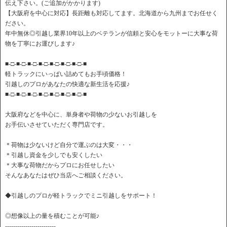
伝え下さい。(ご追加がかかります)
【大阪府を中心に対応】長距離も対応してます。北海道から九州までお任せく
ださい。
年中無休◎引越し業界10年以上のベテランが信頼と安心をモットーに大事な荷
物を丁寧にお運びします♪
■-□-■-□-■-□-■-□-■-□-■-□-■-□-■
軽トラックにいっぱい詰めてもお手頃価格！
引越しのプロがあなたの快適な新生活を応援♪
■-□-■-□-■-□-■-□-■-□-■-□-■-□-■
大阪府などを中心に、単身者や荷物の少ないお引越しを
お手伝いさせていただく専門店です。
＊荷物は少ないけど自分で運ぶのは大変・・・
＊引越し資金を少しでも安くしたい
＊大事な荷物だからプロにお任せしたい
そんなあなたはぜひ当店へご相談ください。
◆引越しのプロが軽トラックでミニ引越しをサポート！
◎想像以上の量を積むことが可能♪
-------------------------