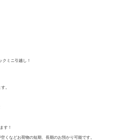
。
ックミニ引越し！
ます。
！
ます！
が空くなどお荷物の短期、長期のお預かり可能です。