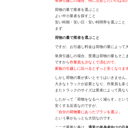
単身引越しの場合、特に注意したいのは次
荷物の量で業者を選ぶこと
よい中小業者を探すこと
安い時期・安い日・安い時間帯を選ぶこと
まず
荷物の量で業者を選ぶこと
ですが、お引越し料金は荷物の量によって
単身引越しの場合、普通は荷物の量もそこ
ですから
作業員も少なくて済むので、
家族の引越しに比べるとずっと安くなりま
しかし荷物の量が多いとそうはいきません
大きなトラックが必要となり、作業員も多
またトラックのサイズは業者によって異な
したがって「荷物をなるべく減らす」とい
安くする近道なのですが、
「自分の荷物量にあったプランを選ぶ」
という事がもっとも大切なのです。
ここで重要な事は、
通常の単身者向けの引