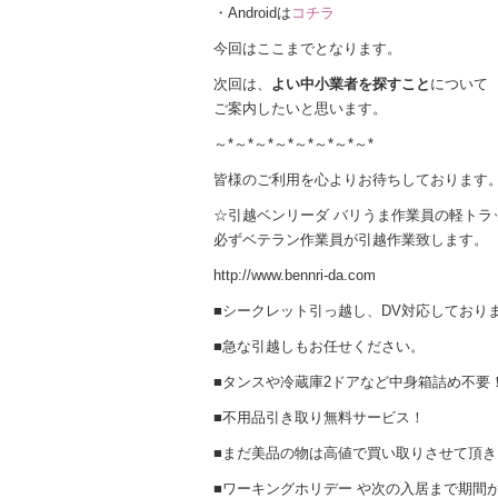
・Androidは
コチラ
今回はここまでとなります。
次回は、
よい中小業者を探すこと
について
ご案内したいと思います。
～*～*～*～*～*～*～*～*
皆様のご利用を心よりお待ちしております
☆引越ベンリーダ バリうま作業員の軽トラ
必ずベテラン作業員が引越作業致します。
http://www.bennri-da.com
■シークレット引っ越し、DV対応しており
■急な引越しもお任せください。
■タンスや冷蔵庫2ドアなど中身箱詰め不要
■不用品引き取り無料サービス！
■まだ美品の物は高値で買い取りさせて頂き
■ワーキングホリデー や次の入居まで期間