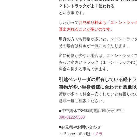
２トントラックがよく使われる
という事です。
したがって
お見積り料金も「２トントラッ
算出されることが多いのです。
単身の方でも荷物が多いと、２トントラッ
その場合は料金が一気に高くなります。
逆に荷物が少ない場合は、２トントラック
もっと小さいトラック（１トントラックet
料金を抑える事もできます。
引越ベンリーダの所有している軽トラ
荷物が多い単身者様に合わせた想像以
荷物が多くて料金を安くしたいとお困りの
是非一度ご相談ください。
■年中無休で24時間電話対応受付中！
090-8122-5580
■御見積やお問い合わせ
・iPhone・iPadは
コチラ