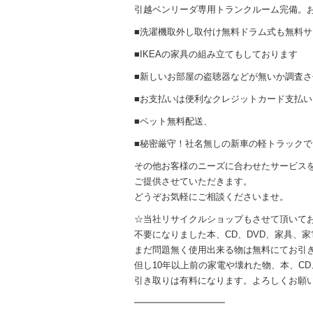
引越ベンリーダ専用トランクルーム完備。
■洗濯機取外し取付け無料ドラム式も無料サ
■IKEAの家具の組み立てもしております
■新しいお部屋の盗聴器などが無いか調査
■お支払いは便利なクレジットカード支払い
■ペット無料配送、
■秘密厳守！社名無しの新車の軽トラック
その他お客様のニーズに合わせたサービス
ご提供させていただきます。
どうぞお気軽にご相談くださいませ。
☆当社リサイクルショップもさせて頂いて
不要になりました本、CD、DVD、家具、
まだ問題無く使用出来る物は無料にてお引
但し10年以上前の家電や壊れた物、本、CD
引き取りは有料になります。よろしくお願
━━━━━━━━━━