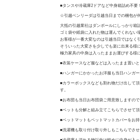
■タンスや冷蔵庫2ドアなど中身箱詰め不要
☆引越ベンリーダは引越当日までの梱包が
大抵の引越業社はダンボールにしっかり箱
ゴミ袋や紙袋に入れた物は運んでくれない
お客様が一番大変なのは引越当日ではなく
そういった大変さを少しでも楽に出来る様
極力家具の中身は入ったままお運びする様
■衣装ケースなど服などは入ったまま置い
■ハンガーにかかったお洋服も当日ハンガ
■カラーボックスなども割れ物だけ出して
す。
■お布団も当日お布団袋ご用意致しますの
■ベットも分解と組み立てこちらでさせて
■ベットマットもベットマットカバーをお
■洗濯機も取り付け取り外しもこちらでさ
■冷蔵庫も溢れる物以外は軽めに中身が入