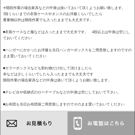
✳︎階段作業の場合家具などの中身は抜いておいて頂くようお願い致します。
3段くらいまでの衣装ケースやタンスのお洋服くらいでしたら
重量物以外は階段作業でも入ったままでも大丈夫です。
■衣装ケースなど服などは入ったままで大丈夫です。 4段以上は中身は空にし
ておいてください
■ハンガーにかかったお洋服も当日ハンガーボックスをご用意致しますのでその
まま置いておいてください
■カラーボックスなども割れ物だけ出して頂けましたら
本などは少しくらいでしたら入ったままでも大丈夫です
階段作業の場合家具などの中身は抜いて頂くようお願い致します。
■テレビ台や収納式のローテーブルなどの中身は空にしておいて下さい。
■お布団も当日お布団袋ご用意致しますのでそのまま置いておいてください
■ベットの分解と組み立てこちらでさせて頂きますのでそのまま置いておいてく
ださい。
IKEA製品やロフトベットや跳ね上げベットなど分解などに時間がかかる様な物
は事前に必ずお伝えください。