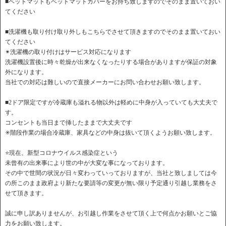
■ベットマットもベットマットカバーをお持ち致しますのでそのまま置いておい
てください
■洗濯機も取り付け取り外しもこちらでさせて頂きますのでそのまま置いておい
てください
✴︎洗濯機の取り付けはサービス対応になります
洗濯機設置後に時々乾燥が出来なくなったりする場合がありますが保証の対象
外になります。
当社での対応は難しいので直接メーカーにお問い合わせお願い致します。
■2ドア限定ですが冷蔵庫も溢れる物以外は軽めに中身が入っていても大丈夫で
す。
コンセントも当日まで挿したままで大丈夫です
✳︎階段作業の場合冷蔵庫、家具などの中身は抜いて頂くようお願い致します。
⭐️現在、新型コロナウイルス感染症という
未曾有の出来事により世の中が大変な事になっております。
その中で世間の状況が日々変わっていっておりますが、当社と致しましては今
の所このまま政府より新たな要請等の変更が無い限り予定通り引越し業務をさ
せて頂きます。
誠に申し訳ありませんが、お引越し作業をさせて頂く上で何点かお願いとご協
力をお願い致します。