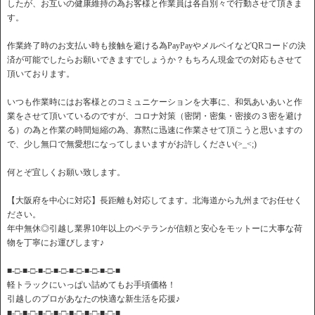
したが、お互いの健康維持の為お客様と作業員は各自別々で行動させて頂きま
す。
作業終了時のお支払い時も接触を避ける為PayPayやメルペイなどQRコードの決
済が可能でしたらお願いできますでしょうか？もちろん現金での対応もさせて
頂いております。
いつも作業時にはお客様とのコミュニケーションを大事に、和気あいあいと作
業をさせて頂いているのですが、コロナ対策（密閉・密集・密接の３密を避け
る）の為と作業の時間短縮の為、寡黙に迅速に作業させて頂こうと思いますの
で、少し無口で無愛想になってしまいますがお許しください(>_<;)
何とぞ宜しくお願い致します。
【大阪府を中心に対応】長距離も対応してます。北海道から九州までお任せく
ださい。
年中無休◎引越し業界10年以上のベテランが信頼と安心をモットーに大事な荷
物を丁寧にお運びします♪
■-□-■-□-■-□-■-□-■-□-■-□-■-□-■
軽トラックにいっぱい詰めてもお手頃価格！
引越しのプロがあなたの快適な新生活を応援♪
■-□-■-□-■-□-■-□-■-□-■-□-■-□-■