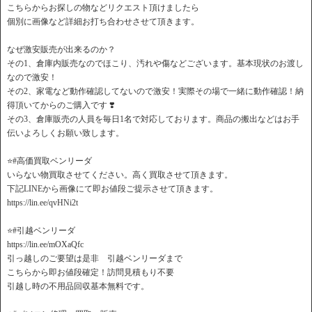
こちらからお探しの物などリクエスト頂けましたら
個別に画像など詳細お打ち合わせさせて頂きます。
なぜ激安販売が出来るのか？
その1、倉庫内販売なのでほこり、汚れや傷などございます。基本現状のお渡し
なので激安！
その2、家電など動作確認してないので激安！実際その場で一緒に動作確認！納
得頂いてからのご購入です ❣️
その3、倉庫販売の人員を毎日1名で対応しております。商品の搬出などはお手
伝いよろしくお願い致します。
⭐️#高価買取ベンリーダ
いらない物買取させてください。高く買取させて頂きます。
下記LINEから画像にて即お値段ご提示させて頂きます。
https://lin.ee/qvHNi2t
⭐️#引越ベンリーダ
https://lin.ee/mOXaQfc
引っ越しのご要望は是非 引越ベンリーダまで
こちらから即お値段確定！訪問見積もり不要
引越し時の不用品回収基本無料です。