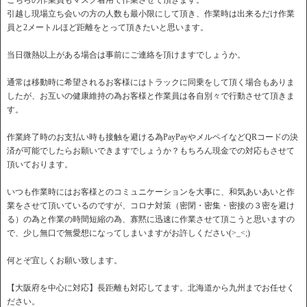
こちらの作業員もマスク着用で作業させて頂きます。
引越し現場立ち会いの方の人数も最小限にして頂き、作業時は出来るだけ作業
員と2メートルほど距離をとって頂きたいと思います。
当日微熱以上がある場合は事前にご連絡を頂けますでしょうか。
通常は移動時に希望されるお客様にはトラックに同乗をして頂く場合もありま
したが、お互いの健康維持の為お客様と作業員は各自別々で行動させて頂きま
す。
作業終了時のお支払い時も接触を避ける為PayPayやメルペイなどQRコードの決
済が可能でしたらお願いできますでしょうか？もちろん現金での対応もさせて
頂いております。
いつも作業時にはお客様とのコミュニケーションを大事に、和気あいあいと作
業をさせて頂いているのですが、コロナ対策（密閉・密集・密接の３密を避け
る）の為と作業の時間短縮の為、寡黙に迅速に作業させて頂こうと思いますの
で、少し無口で無愛想になってしまいますがお許しください(>_<;)
何とぞ宜しくお願い致します。
【大阪府を中心に対応】長距離も対応してます。北海道から九州までお任せく
ださい。