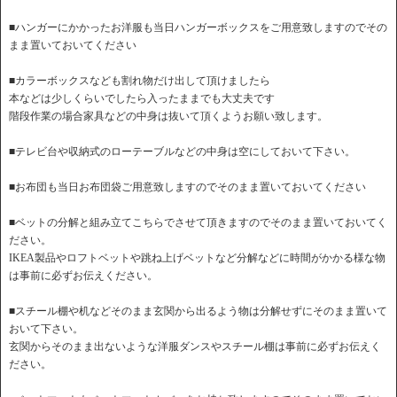
■ハンガーにかかったお洋服も当日ハンガーボックスをご用意致しますのでその
まま置いておいてください
■カラーボックスなども割れ物だけ出して頂けましたら
本などは少しくらいでしたら入ったままでも大丈夫です
階段作業の場合家具などの中身は抜いて頂くようお願い致します。
■テレビ台や収納式のローテーブルなどの中身は空にしておいて下さい。
■お布団も当日お布団袋ご用意致しますのでそのまま置いておいてください
■ベットの分解と組み立てこちらでさせて頂きますのでそのまま置いておいてく
ださい。
IKEA製品やロフトベットや跳ね上げベットなど分解などに時間がかかる様な物
は事前に必ずお伝えください。
■スチール棚や机などそのまま玄関から出るよう物は分解せずにそのまま置いて
おいて下さい。
玄関からそのまま出ないような洋服ダンスやスチール棚は事前に必ずお伝えく
ださい。