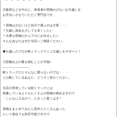
大阪府などを中心に、単身者や荷物の少ないお引越しを
お手伝いさせていただく専門店です。
＊荷物は少ないけど自分で運ぶのは大変・・・
＊引越し資金を少しでも安くしたい
＊大事な荷物だからプロにお任せしたい
そんなあなたはぜひ当店へご相談ください。
◆引越しのプロが軽トラックでミニ引越しをサポート！
◎想像以上の量を積むことが可能♪
-------------------------
軽トラックだとそんなに乗らないのでは・・・
と心配しているあなた、どうぞご安心ください。
当店の所有している軽トラックには
想像しているよりもたくさんの荷物が積めますので
「こんなに入るの？」ときっと驚くはず！
荷物をまとめてみたら意外とたくさんあった、
という場合でも対応可能ですので