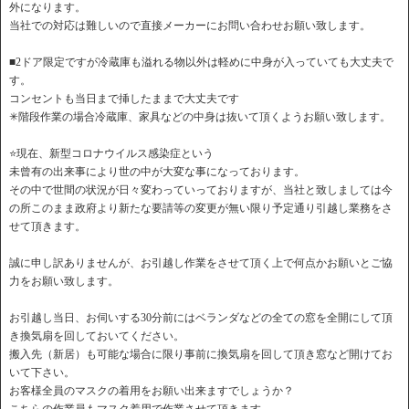
外になります。
当社での対応は難しいので直接メーカーにお問い合わせお願い致します。
■2ドア限定ですが冷蔵庫も溢れる物以外は軽めに中身が入っていても大丈夫で
す。
コンセントも当日まで挿したままで大丈夫です
✳︎階段作業の場合冷蔵庫、家具などの中身は抜いて頂くようお願い致します。
⭐️現在、新型コロナウイルス感染症という
未曾有の出来事により世の中が大変な事になっております。
その中で世間の状況が日々変わっていっておりますが、当社と致しましては今
の所このまま政府より新たな要請等の変更が無い限り予定通り引越し業務をさ
せて頂きます。
誠に申し訳ありませんが、お引越し作業をさせて頂く上で何点かお願いとご協
力をお願い致します。
お引越し当日、お伺いする30分前にはベランダなどの全ての窓を全開にして頂
き換気扇を回しておいてください。
搬入先（新居）も可能な場合に限り事前に換気扇を回して頂き窓など開けてお
いて下さい。
お客様全員のマスクの着用をお願い出来ますでしょうか？