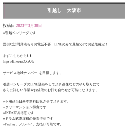
引越し 大阪市
投稿日
2023年3月30日
⭐️引越ベンリーダです
面倒な訪問見積もりお電話不要 LINEのみで最短5分でお値段確定！
️まずこちらから⬇️ ⬇️
https://lin.ee/mOXaQfc
サービス地域ナンバー1を目指します。
引越ベンリーダのLINE登録をして頂き画像などのやり取りにて
さらに詳しい作業やお値段のお打ち合わせが可能になります。
⭐️不用品当日基本無料回収させて頂きます。
⭐️タワーマンション得意です
⭐️IKEA家具得意です
⭐️ドラム式洗濯機の脱着得意です
⭐️PayPay、メルペイ、支払い可能です。