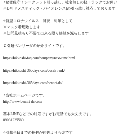
⭐️秘密厳守！シークレット引っ越し、社名無しの軽トラックでお伺い
※DV[ドメスティック・バイオレンス)の引っ越し対応しております
⭐️新型コロナウイルス 肺炎 対策として
※マスク着用致します
※訪問見積もり不要で出来る限り接触を減らします
⏬引越ベンリーダの紹介サイトです。
https://hikkoshi-faq.com/company/next-time.html
https://hikkoshi-365days.com/oosak-rank/
https://hikkoshi-365days.com/bennri-da/
⭐️当社ホームページです。
http://www.bennri-da.com
基本LINEなどでの対応ですがお電話でも大丈夫です。
09081225580
⭐️引越当日までの梱包が何処よりも楽です