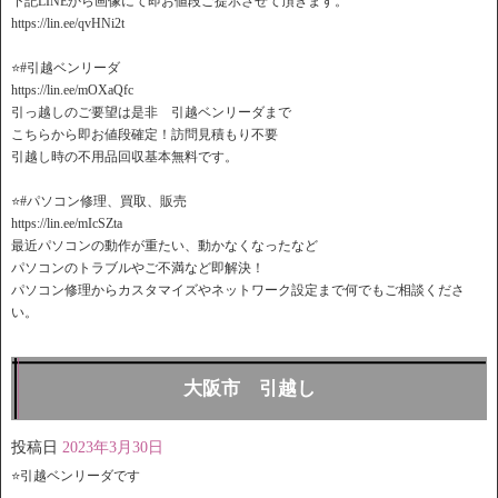
下記LINEから画像にて即お値段ご提示させて頂きます。
https://lin.ee/qvHNi2t
⭐️#引越ベンリーダ
https://lin.ee/mOXaQfc
引っ越しのご要望は是非 引越ベンリーダまで
こちらから即お値段確定！訪問見積もり不要
引越し時の不用品回収基本無料です。
⭐️#パソコン修理、買取、販売
https://lin.ee/mIcSZta
最近パソコンの動作が重たい、動かなくなったなど
パソコンのトラブルやご不満など即解決！
パソコン修理からカスタマイズやネットワーク設定まで何でもご相談くださ
い。
大阪市 引越し
投稿日
2023年3月30日
⭐️引越ベンリーダです