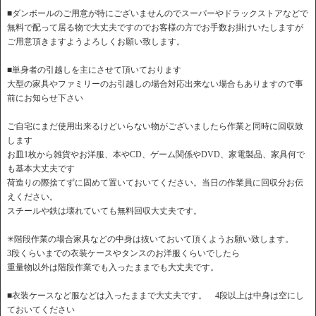
■ダンボールのご用意が特にございませんのでスーパーやドラックストアなどで
無料で配って居る物で大丈夫ですのでお客様の方でお手数お掛けいたしますが
ご用意頂きますようよろしくお願い致します。
■単身者の引越しを主にさせて頂いております
大型の家具やファミリーのお引越しの場合対応出来ない場合もありますので事
前にお知らせ下さい
ご自宅にまだ使用出来るけどいらない物がございましたら作業と同時に回収致
します
お皿1枚から雑貨やお洋服、本やCD、ゲーム関係やDVD、家電製品、家具何で
も基本大丈夫です
荷造りの際捨てずに固めて置いておいてください。当日の作業員に回収分お伝
えください。
スチールや鉄は壊れていても無料回収大丈夫です。
✳︎階段作業の場合家具などの中身は抜いておいて頂くようお願い致します。
3段くらいまでの衣装ケースやタンスのお洋服くらいでしたら
重量物以外は階段作業でも入ったままでも大丈夫です。
■衣装ケースなど服などは入ったままで大丈夫です。 4段以上は中身は空にし
ておいてください