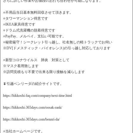
さらに詳しい作業やお値段のお打ち合わせが可能になります。
⭐️不用品当日基本無料回収させて頂きます。
⭐️タワーマンション得意です
⭐️IKEA家具得意です
⭐️ドラム式洗濯機の脱着得意です
⭐️PayPay、メルペイ、支払い可能です。
⭐️秘密厳守！シークレット引っ越し、社名無しの軽トラックでお伺い
※DV[ドメスティック・バイオレンス)の引っ越し対応しております
⭐️新型コロナウイルス 肺炎 対策として
※マスク着用致します
※訪問見積もり不要で出来る限り接触を減らします
⏬引越ベンリーダの紹介サイトです。
https://hikkoshi-faq.com/company/next-time.html
https://hikkoshi-365days.com/oosak-rank/
https://hikkoshi-365days.com/bennri-da/
⭐️当社ホームページです。