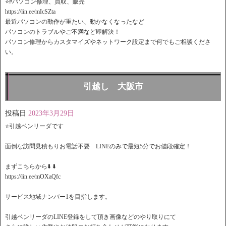
⭐️#パソコン修理、買取、販売
https://lin.ee/mIcSZta
最近パソコンの動作が重たい、動かなくなったなど
パソコンのトラブルやご不満など即解決！
パソコン修理からカスタマイズやネットワーク設定まで何でもご相談くださ
い。
引越し 大阪市
投稿日
2023年3月29日
⭐️引越ベンリーダです
面倒な訪問見積もりお電話不要 LINEのみで最短5分でお値段確定！
️まずこちらから⬇️ ⬇️
https://lin.ee/mOXaQfc
サービス地域ナンバー1を目指します。
引越ベンリーダのLINE登録をして頂き画像などのやり取りにて