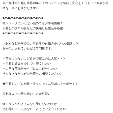
年中無休◎引越し業界10年以上のベテランが信頼と安心をモットーに大事な荷
物を丁寧にお運びします♪
■-□-■-□-■-□-■-□-■-□-■-□-■-□-■
軽トラックにいっぱい詰めてもお手頃価格！
引越しのプロがあなたの快適な新生活を応援♪
■-□-■-□-■-□-■-□-■-□-■-□-■-□-■
大阪府などを中心に、単身者や荷物の少ないお引越しを
お手伝いさせていただく専門店です。
＊荷物は少ないけど自分で運ぶのは大変・・・
＊引越し資金を少しでも安くしたい
＊大事な荷物だからプロにお任せしたい
そんなあなたはぜひ当店へご相談ください。
◆引越しのプロが軽トラックでミニ引越しをサポート！
◎想像以上の量を積むことが可能♪
-------------------------
軽トラックだとそんなに乗らないのでは・・・
と心配しているあなた、どうぞご安心ください。