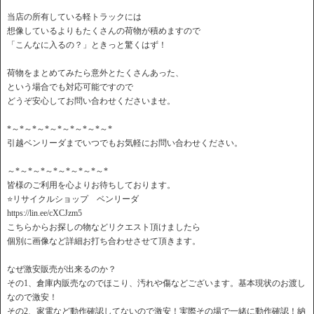
当店の所有している軽トラックには
想像しているよりもたくさんの荷物が積めますので
「こんなに入るの？」ときっと驚くはず！
荷物をまとめてみたら意外とたくさんあった、
という場合でも対応可能ですので
どうぞ安心してお問い合わせくださいませ。
*～*～*～*～*～*～*～*～*
引越ベンリーダまでいつでもお気軽にお問い合わせください。
～*～*～*～*～*～*～*～*
皆様のご利用を心よりお待ちしております。
⭐️リサイクルショップ ベンリーダ
https://lin.ee/cXCJzm5
こちらからお探しの物などリクエスト頂けましたら
個別に画像など詳細お打ち合わせさせて頂きます。
なぜ激安販売が出来るのか？
その1、倉庫内販売なのでほこり、汚れや傷などございます。基本現状のお渡し
なので激安！
その2、家電など動作確認してないので激安！実際その場で一緒に動作確認！納