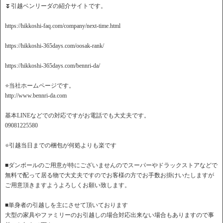
⏬引越ベンリーダの紹介サイトです。
https://hikkoshi-faq.com/company/next-time.html
https://hikkoshi-365days.com/oosak-rank/
https://hikkoshi-365days.com/bennri-da/
⭐️当社ホームページです。
http://www.bennri-da.com
基本LINEなどでの対応ですがお電話でも大丈夫です。
09081225580
⭐️引越当日までの梱包が何処よりも楽です
■ダンボールのご用意が特にございませんのでスーパーやドラックストアなどで
無料で配って居る物で大丈夫ですのでお客様の方でお手数お掛けいたしますが
ご用意頂きますようよろしくお願い致します。
■単身者の引越しを主にさせて頂いております
大型の家具やファミリーのお引越しの場合対応出来ない場合もありますので事