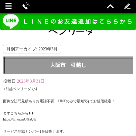
月別アーカイブ:
2023年3月
大阪市 引越し
投稿日
2023年3月31日
⭐️引越ベンリーダです
面倒な訪問見積もりお電話不要 LINEのみで最短5分でお値段確定！
️まずこちらから⬇️ ⬇️
https://lin.ee/mOXaQfc
サービス地域ナンバー1を目指します。