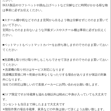
ださい。
IKEA製品やロフトベットや跳ね上げベットなど分解などに時間がかかる様な物
は事前に必ずお伝えください。
■スチール棚や机などそのまま玄関から出るよう物は分解せずにそのまま置いて
おいて下さい。
玄関からそのまま出ないような洋服ダンスやスチール棚は事前に必ずお伝えく
ださい。
■ベットマットもベットマットカバーをお持ち致しますのでそのまま置いておい
てください
■洗濯機も取り付け取り外しもこちらでさせて頂きますのでそのまま置いておい
てください
✴︎洗濯機の取り付けはサービス対応になります
洗濯機設置後に時々乾燥が出来なくなったりする場合がありますが保証の対象
外になります。
当社での対応は難しいので直接メーカーにお問い合わせお願い致します。
■2ドア限定ですが冷蔵庫も溢れる物以外は軽めに中身が入っていても大丈夫で
す。
コンセントも当日まで挿したままで大丈夫です
✳︎階段作業の場合冷蔵庫、家具などの中身は抜いて頂くようお願い致します。