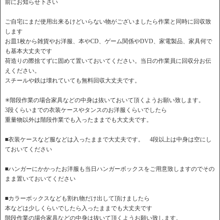
前にお知らせ下さい
ご自宅にまだ使用出来るけどいらない物がございましたら作業と同時に回収致
します
お皿1枚から雑貨やお洋服、本やCD、ゲーム関係やDVD、家電製品、家具何で
も基本大丈夫です
荷造りの際捨てずに固めて置いておいてください。当日の作業員に回収分お伝
えください。
スチールや鉄は壊れていても無料回収大丈夫です。
✳︎階段作業の場合家具などの中身は抜いておいて頂くようお願い致します。
3段くらいまでの衣装ケースやタンスのお洋服くらいでしたら
重量物以外は階段作業でも入ったままでも大丈夫です。
■衣装ケースなど服などは入ったままで大丈夫です。 4段以上は中身は空にし
ておいてください
■ハンガーにかかったお洋服も当日ハンガーボックスをご用意致しますのでその
まま置いておいてください
■カラーボックスなども割れ物だけ出して頂けましたら
本などは少しくらいでしたら入ったままでも大丈夫です
階段作業の場合家具などの中身は抜いて頂くようお願い致します。