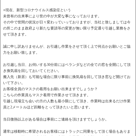
⭐️現在、新型コロナウイルス感染症という
未曾有の出来事により世の中が大変な事になっております。
その中で世間の状況が日々変わっていっておりますが、当社と致しましては今
の所このまま政府より新たな要請等の変更が無い限り予定通り引越し業務をさ
せて頂きます。
誠に申し訳ありませんが、お引越し作業をさせて頂く上で何点かお願いとご協
力をお願い致します。
お引越し当日、お伺いする30分前にはベランダなどの全ての窓を全開にして頂
き換気扇を回しておいてください。
搬入先（新居）も可能な場合に限り事前に換気扇を回して頂き窓など開けてお
いて下さい。
お客様全員のマスクの着用をお願い出来ますでしょうか？
こちらの作業員もマスク着用で作業させて頂きます。
引越し現場立ち会いの方の人数も最小限にして頂き、作業時は出来るだけ作業
員と2メートルほど距離をとって頂きたいと思います。
当日微熱以上がある場合は事前にご連絡を頂けますでしょうか。
通常は移動時に希望されるお客様にはトラックに同乗をして頂く場合もありま