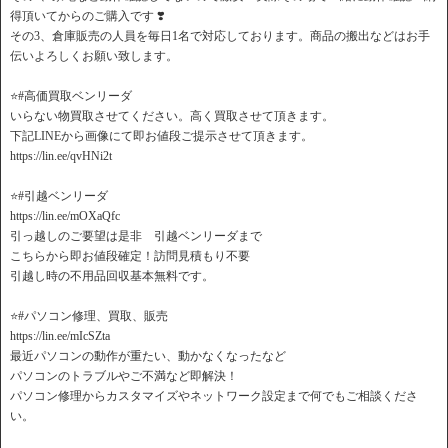
得頂いてからのご購入です ❣️
その3、倉庫販売の人員を毎日1名で対応しております。商品の搬出などはお手
伝いよろしくお願い致します。
⭐️#高価買取ベンリーダ
いらない物買取させてください。高く買取させて頂きます。
下記LINEから画像にて即お値段ご提示させて頂きます。
https://lin.ee/qvHNi2t
⭐️#引越ベンリーダ
https://lin.ee/mOXaQfc
引っ越しのご要望は是非 引越ベンリーダまで
こちらから即お値段確定！訪問見積もり不要
引越し時の不用品回収基本無料です。
⭐️#パソコン修理、買取、販売
https://lin.ee/mIcSZta
最近パソコンの動作が重たい、動かなくなったなど
パソコンのトラブルやご不満など即解決！
パソコン修理からカスタマイズやネットワーク設定まで何でもご相談くださ
い。