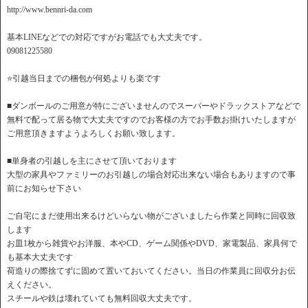
http://www.bennri-da.com
基本LINEなどでの対応ですがお電話でも大丈夫です。
09081225580
⭐️引越当日までの梱包が何処よりも楽です
■ダンボールのご用意が特にございませんのでスーパーやドラックストアなどで
無料で配って居る物で大丈夫ですのでお客様の方でお手数お掛けいたしますが
ご用意頂きますようよろしくお願い致します。
■単身者の引越しを主にさせて頂いております
大型の家具やファミリーのお引越しの場合対応出来ない場合もありますので事
前にお知らせ下さい
ご自宅にまだ使用出来るけどいらない物がございましたら作業と同時に回収致
します
お皿1枚から雑貨やお洋服、本やCD、ゲーム関係やDVD、家電製品、家具何で
も基本大丈夫です
荷造りの際捨てずに固めて置いておいてください。当日の作業員に回収分お伝
えください。
スチールや鉄は壊れていても無料回収大丈夫です。