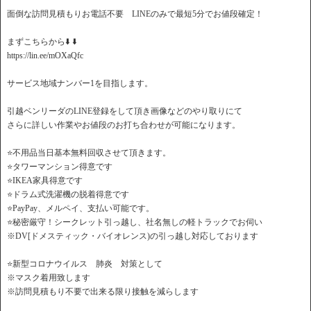
面倒な訪問見積もりお電話不要 LINEのみで最短5分でお値段確定！
️まずこちらから⬇️ ⬇️
https://lin.ee/mOXaQfc
サービス地域ナンバー1を目指します。
引越ベンリーダのLINE登録をして頂き画像などのやり取りにて
さらに詳しい作業やお値段のお打ち合わせが可能になります。
⭐️不用品当日基本無料回収させて頂きます。
⭐️タワーマンション得意です
⭐️IKEA家具得意です
⭐️ドラム式洗濯機の脱着得意です
⭐️PayPay、メルペイ、支払い可能です。
⭐️秘密厳守！シークレット引っ越し、社名無しの軽トラックでお伺い
※DV[ドメスティック・バイオレンス)の引っ越し対応しております
⭐️新型コロナウイルス 肺炎 対策として
※マスク着用致します
※訪問見積もり不要で出来る限り接触を減らします