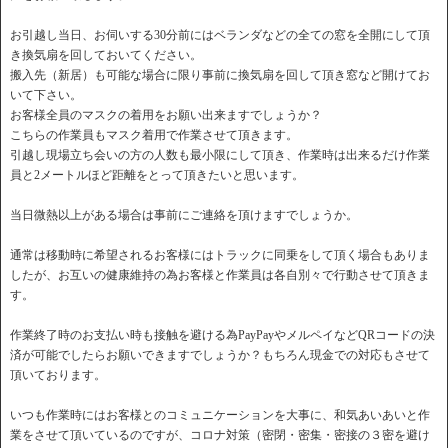
お引越し当日、お伺いする30分前にはベランダなどの全ての窓を全開にして頂
き換気扇を回しておいてください。
搬入先（新居）も可能な場合に限り事前に換気扇を回して頂き窓など開けてお
いて下さい。
お客様全員のマスクの着用をお願い出来ますでしょうか？
こちらの作業員もマスク着用で作業させて頂きます。
引越し現場立ち会いの方の人数も最小限にして頂き、作業時は出来るだけ作業
員と2メートルほど距離をとって頂きたいと思います。
当日微熱以上がある場合は事前にご連絡を頂けますでしょうか。
通常は移動時に希望されるお客様にはトラックに同乗をして頂く場合もありま
したが、お互いの健康維持の為お客様と作業員は各自別々で行動させて頂きま
す。
作業終了時のお支払い時も接触を避ける為PayPayやメルペイなどQRコードの決
済が可能でしたらお願いできますでしょうか？もちろん現金での対応もさせて
頂いております。
いつも作業時にはお客様とのコミュニケーションを大事に、和気あいあいと作
業をさせて頂いているのですが、コロナ対策（密閉・密集・密接の３密を避け