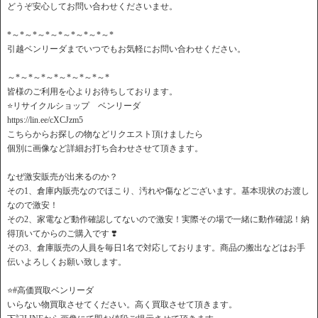
どうぞ安心してお問い合わせくださいませ。
*～*～*～*～*～*～*～*～*
引越ベンリーダまでいつでもお気軽にお問い合わせください。
～*～*～*～*～*～*～*～*
皆様のご利用を心よりお待ちしております。
⭐️リサイクルショップ ベンリーダ
https://lin.ee/cXCJzm5
こちらからお探しの物などリクエスト頂けましたら
個別に画像など詳細お打ち合わせさせて頂きます。
なぜ激安販売が出来るのか？
その1、倉庫内販売なのでほこり、汚れや傷などございます。基本現状のお渡し
なので激安！
その2、家電など動作確認してないので激安！実際その場で一緒に動作確認！納
得頂いてからのご購入です ❣️
その3、倉庫販売の人員を毎日1名で対応しております。商品の搬出などはお手
伝いよろしくお願い致します。
⭐️#高価買取ベンリーダ
いらない物買取させてください。高く買取させて頂きます。