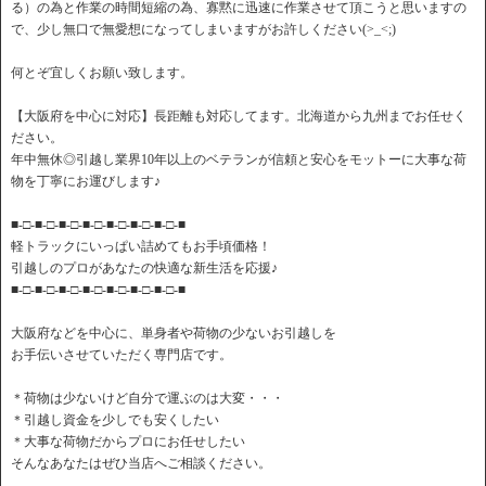
る）の為と作業の時間短縮の為、寡黙に迅速に作業させて頂こうと思いますの
で、少し無口で無愛想になってしまいますがお許しください(>_<;)
何とぞ宜しくお願い致します。
【大阪府を中心に対応】長距離も対応してます。北海道から九州までお任せく
ださい。
年中無休◎引越し業界10年以上のベテランが信頼と安心をモットーに大事な荷
物を丁寧にお運びします♪
■-□-■-□-■-□-■-□-■-□-■-□-■-□-■
軽トラックにいっぱい詰めてもお手頃価格！
引越しのプロがあなたの快適な新生活を応援♪
■-□-■-□-■-□-■-□-■-□-■-□-■-□-■
大阪府などを中心に、単身者や荷物の少ないお引越しを
お手伝いさせていただく専門店です。
＊荷物は少ないけど自分で運ぶのは大変・・・
＊引越し資金を少しでも安くしたい
＊大事な荷物だからプロにお任せしたい
そんなあなたはぜひ当店へご相談ください。