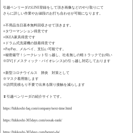
引越ベンリーダのLINE登録をして頂き画像などのやり取りにて
さらに詳しい作業やお値段のお打ち合わせが可能になります。
⭐️不用品当日基本無料回収させて頂きます。
⭐️タワーマンション得意です
⭐️IKEA家具得意です
⭐️ドラム式洗濯機の脱着得意です
⭐️PayPay、メルペイ、支払い可能です。
⭐️秘密厳守！シークレット引っ越し、社名無しの軽トラックでお伺い
※DV[ドメスティック・バイオレンス)の引っ越し対応しております
⭐️新型コロナウイルス 肺炎 対策として
※マスク着用致します
※訪問見積もり不要で出来る限り接触を減らします
⏬引越ベンリーダの紹介サイトです。
https://hikkoshi-faq.com/company/next-time.html
https://hikkoshi-365days.com/oosak-rank/
https://hikkoshi-365days.com/bennri-da/