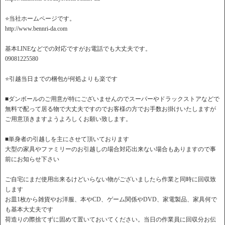
⭐️当社ホームページです。
http://www.bennri-da.com
基本LINEなどでの対応ですがお電話でも大丈夫です。
09081225580
⭐️引越当日までの梱包が何処よりも楽です
■ダンボールのご用意が特にございませんのでスーパーやドラックストアなどで
無料で配って居る物で大丈夫ですのでお客様の方でお手数お掛けいたしますが
ご用意頂きますようよろしくお願い致します。
■単身者の引越しを主にさせて頂いております
大型の家具やファミリーのお引越しの場合対応出来ない場合もありますので事
前にお知らせ下さい
ご自宅にまだ使用出来るけどいらない物がございましたら作業と同時に回収致
します
お皿1枚から雑貨やお洋服、本やCD、ゲーム関係やDVD、家電製品、家具何で
も基本大丈夫です
荷造りの際捨てずに固めて置いておいてください。当日の作業員に回収分お伝