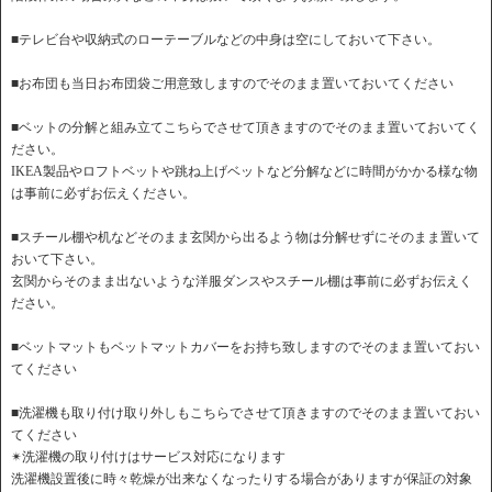
■テレビ台や収納式のローテーブルなどの中身は空にしておいて下さい。
■お布団も当日お布団袋ご用意致しますのでそのまま置いておいてください
■ベットの分解と組み立てこちらでさせて頂きますのでそのまま置いておいてく
ださい。
IKEA製品やロフトベットや跳ね上げベットなど分解などに時間がかかる様な物
は事前に必ずお伝えください。
■スチール棚や机などそのまま玄関から出るよう物は分解せずにそのまま置いて
おいて下さい。
玄関からそのまま出ないような洋服ダンスやスチール棚は事前に必ずお伝えく
ださい。
■ベットマットもベットマットカバーをお持ち致しますのでそのまま置いておい
てください
■洗濯機も取り付け取り外しもこちらでさせて頂きますのでそのまま置いておい
てください
✴︎洗濯機の取り付けはサービス対応になります
洗濯機設置後に時々乾燥が出来なくなったりする場合がありますが保証の対象