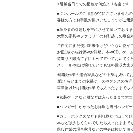
⭐️引越当日までの梱包が何処よりも楽です
■ダンボールのご用意が特にございません
客様の方でお手数お掛けいたしますがご用
■単身者の引越しを主にさせて頂いておりま
大型の家具やファミリーのお引越しの場合
ご自宅にまだ使用出来るけどいらない物が
お皿1枚から雑貨やお洋服、本やCD、ゲー
荷造りの際捨てずに固めて置いておいてく
スチールや鉄は壊れていても無料回収大丈
✳︎階段作業の場合家具などの中身は抜いて
3段くらいまでの衣装ケースやタンスのお洋
重量物以外は階段作業でも入ったままでも
■衣装ケースなど服などは入ったままで大丈
■ハンガーにかかったお洋服も当日ハンガ
■カラーボックスなども割れ物だけ出して頂
本などは少しくらいでしたら入ったままで
階段作業の場合家具などの中身は抜いて頂