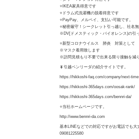
⭐️IKEA家具得意です
⭐️ドラム式洗濯機の脱着得意です
⭐️PayPay、メルペイ、支払い可能です。
⭐️秘密厳守！シークレット引っ越し、社名
※DV[ドメスティック・バイオレンス)の引
⭐️新型コロナウイルス 肺炎 対策として
※マスク着用致します
※訪問見積もり不要で出来る限り接触を減
⏬引越ベンリーダの紹介サイトです。
https://hikkoshi-faq.com/company/next-time
https://hikkoshi-365days.com/oosak-rank/
https://hikkoshi-365days.com/bennri-da/
⭐️当社ホームページです。
http://www.bennri-da.com
基本LINEなどでの対応ですがお電話でも大
09081225580