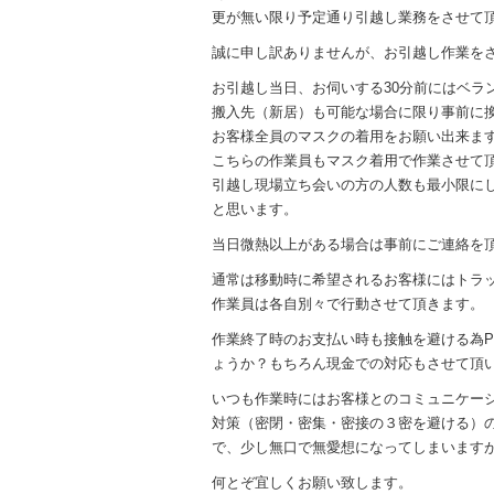
更が無い限り予定通り引越し業務をさせて
誠に申し訳ありませんが、お引越し作業を
お引越し当日、お伺いする30分前にはベラ
搬入先（新居）も可能な場合に限り事前に
お客様全員のマスクの着用をお願い出来ま
こちらの作業員もマスク着用で作業させて
引越し現場立ち会いの方の人数も最小限に
と思います。
当日微熱以上がある場合は事前にご連絡を
通常は移動時に希望されるお客様にはトラ
作業員は各自別々で行動させて頂きます。
作業終了時のお支払い時も接触を避ける為P
ょうか？もちろん現金での対応もさせて頂
いつも作業時にはお客様とのコミュニケー
対策（密閉・密集・密接の３密を避ける）
で、少し無口で無愛想になってしまいますがお
何とぞ宜しくお願い致します。