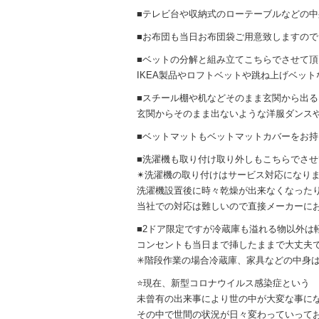
■テレビ台や収納式のローテーブルなどの
■お布団も当日お布団袋ご用意致しますの
■ベットの分解と組み立てこちらでさせて
IKEA製品やロフトベットや跳ね上げベッ
■スチール棚や机などそのまま玄関から出
玄関からそのまま出ないような洋服ダンス
■ベットマットもベットマットカバーをお
■洗濯機も取り付け取り外しもこちらでさ
✴︎洗濯機の取り付けはサービス対応になり
洗濯機設置後に時々乾燥が出来なくなった
当社での対応は難しいので直接メーカーに
■2ドア限定ですが冷蔵庫も溢れる物以外は
コンセントも当日まで挿したままで大丈夫
✳︎階段作業の場合冷蔵庫、家具などの中身
⭐️現在、新型コロナウイルス感染症という
未曾有の出来事により世の中が大変な事に
その中で世間の状況が日々変わっていって