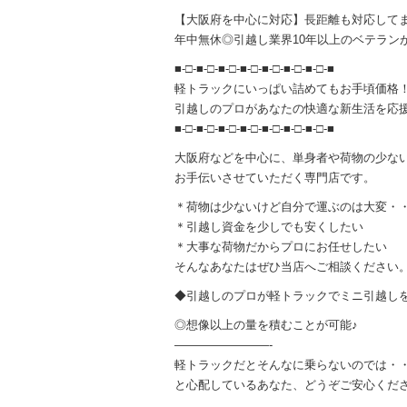
【大阪府を中心に対応】長距離も対応して
年中無休◎引越し業界10年以上のベテラン
■-□-■-□-■-□-■-□-■-□-■-□-■-□-■
軽トラックにいっぱい詰めてもお手頃価格
引越しのプロがあなたの快適な新生活を応援
■-□-■-□-■-□-■-□-■-□-■-□-■-□-■
大阪府などを中心に、単身者や荷物の少な
お手伝いさせていただく専門店です。
＊荷物は少ないけど自分で運ぶのは大変・
＊引越し資金を少しでも安くしたい
＊大事な荷物だからプロにお任せしたい
そんなあなたはぜひ当店へご相談ください
◆引越しのプロが軽トラックでミニ引越し
◎想像以上の量を積むことが可能♪
————————-
軽トラックだとそんなに乗らないのでは・
と心配しているあなた、どうぞご安心くだ