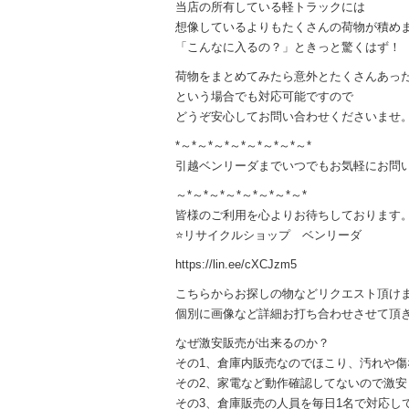
当店の所有している軽トラックには
想像しているよりもたくさんの荷物が積め
「こんなに入るの？」ときっと驚くはず！
荷物をまとめてみたら意外とたくさんあっ
という場合でも対応可能ですので
どうぞ安心してお問い合わせくださいませ
*～*～*～*～*～*～*～*～*
引越ベンリーダまでいつでもお気軽にお問
～*～*～*～*～*～*～*～*
皆様のご利用を心よりお待ちしております
⭐️リサイクルショップ ベンリーダ
https://lin.ee/cXCJzm5
こちらからお探しの物などリクエスト頂け
個別に画像など詳細お打ち合わせさせて頂
なぜ激安販売が出来るのか？
その1、倉庫内販売なのでほこり、汚れや
その2、家電など動作確認してないので激安
その3、倉庫販売の人員を毎日1名で対応し