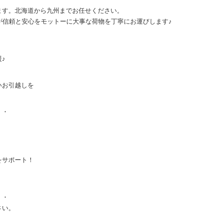
ます。北海道から九州までお任せください。
が信頼と安心をモットーに大事な荷物を丁寧にお運びします♪
！
♪
いお引越しを
・・
。
をサポート！
・・
さい。