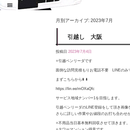
月別アーカイブ:
2023年7月
引越し 大阪
投稿日
2023年7月4日
⭐️引越ベンリーダです
面倒な訪問見積もりお電話不要 LINEのみ
️まずこちらから⬇️ ⬇️
https://lin.ee/mOXaQfc
サービス地域ナンバー1を目指します。
引越ベンリーダのLINE登録をして頂き画
さらに詳しい作業やお値段のお打ち合わせ
⭐️不用品当日基本無料回収させて頂きます。
⭐️タワーマンション得意です