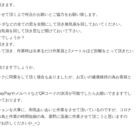
頂きます。
させて頂く上で何点かお願いとご協力をお願い致します。
ンダなどの全ての窓を全開にして頂き換気扇を回しておいてください。
換気扇を回して頂き窓など開けておいて下さい。
すでしょうか？
頂きます。
して頂き、作業時は出来るだけ作業員と2メートルほど距離をとって頂きたい
頂けますでしょうか。
ックに同乗をして頂く場合もありましたが、お互いの健康維持の為お客様と
ayPayやメルペイなどQRコードの決済が可能でしたらお願いできますでし
いております。
ションを大事に、和気あいあいと作業をさせて頂いているのですが、コロナ
の為と作業の時間短縮の為、寡黙に迅速に作業させて頂こうと思いますの
許しください(>_<;)