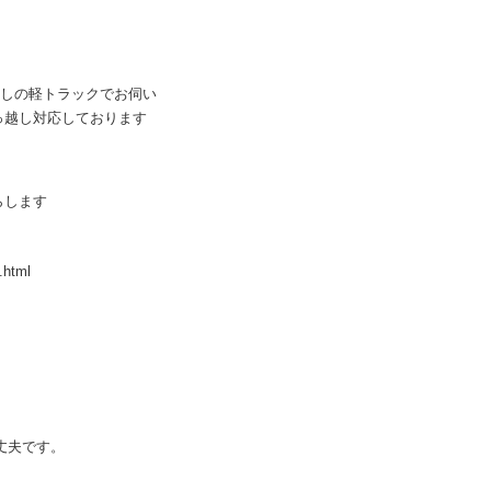
無しの軽トラックでお伺い
っ越し対応しております
らします
.html
丈夫です。