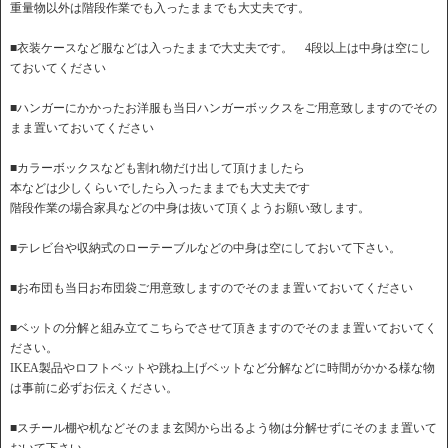
重量物以外は階段作業でも入ったままでも大丈夫です。
■衣装ケースなど服などは入ったままで大丈夫です。 4段以上は中身は空にし
ておいてください
■ハンガーにかかったお洋服も当日ハンガーボックスをご用意致しますのでその
まま置いておいてください
■カラーボックスなども割れ物だけ出して頂けましたら
本などは少しくらいでしたら入ったままでも大丈夫です
階段作業の場合家具などの中身は抜いて頂くようお願い致します。
■テレビ台や収納式のローテーブルなどの中身は空にしておいて下さい。
■お布団も当日お布団袋ご用意致しますのでそのまま置いておいてください
■ベットの分解と組み立てこちらでさせて頂きますのでそのまま置いておいてく
ださい。
IKEA製品やロフトベットや跳ね上げベットなど分解などに時間がかかる様な物
は事前に必ずお伝えください。
■スチール棚や机などそのまま玄関から出るよう物は分解せずにそのまま置いて
おいて下さい。