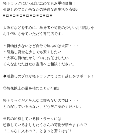
軽トラックにいっぱい詰めてもお手頃価格！
引越しのプロがあなたの快適な新生活を応援♪
■-□-■-□-■-□-■-□-■-□-■-□-■-□-■
大阪府などを中心に、単身者や荷物の少ないお引越しを
お手伝いさせていただく専門店です。
＊荷物は少ないけど自分で運ぶのは大変・・・
＊引越し資金を少しでも安くしたい
＊大事な荷物だからプロにお任せしたい
そんなあなたはぜひ当店へご相談ください。
◆引越しのプロが軽トラックでミニ引越しをサポート！
◎想像以上の量を積むことが可能♪
-------------------------
軽トラックだとそんなに乗らないのでは・・・
と心配しているあなた、どうぞご安心ください。
当店の所有している軽トラックには
想像しているよりもたくさんの荷物が積めますので
「こんなに入るの？」ときっと驚くはず！