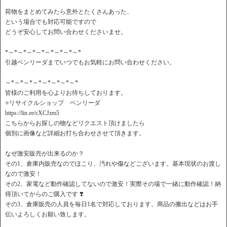
荷物をまとめてみたら意外とたくさんあった、
という場合でも対応可能ですので
どうぞ安心してお問い合わせくださいませ。
*～*～*～*～*～*～*～*～*
引越ベンリーダまでいつでもお気軽にお問い合わせください。
～*～*～*～*～*～*～*～*
皆様のご利用を心よりお待ちしております。
⭐️リサイクルショップ ベンリーダ
https://lin.ee/cXCJzm5
こちらからお探しの物などリクエスト頂けましたら
個別に画像など詳細お打ち合わせさせて頂きます。
なぜ激安販売が出来るのか？
その1、倉庫内販売なのでほこり、汚れや傷などございます。基本現状のお渡し
なので激安！
その2、家電など動作確認してないので激安！実際その場で一緒に動作確認！納
得頂いてからのご購入です ❣️
その3、倉庫販売の人員を毎日1名で対応しております。商品の搬出などはお手
伝いよろしくお願い致します。