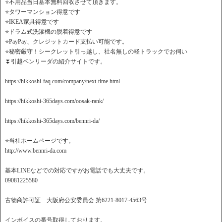
⭐️不用品当日基本無料回収させて頂きます。
⭐️タワーマンション得意です
⭐️IKEA家具得意です
⭐️ドラム式洗濯機の脱着得意です
⭐️PayPay、クレジットカード支払い可能です。
⭐️秘密厳守！シークレット引っ越し、社名無しの軽トラックでお伺い
⏬引越ベンリーダの紹介サイトです。
https://hikkoshi-faq.com/company/next-time.html
https://hikkoshi-365days.com/oosak-rank/
https://hikkoshi-365days.com/bennri-da/
⭐️当社ホームページです。
http://www.bennri-da.com
基本LINEなどでの対応ですがお電話でも大丈夫です。
09081225580
古物商許可証 大阪府公安委員会 第6221-8017-4563号
インボイスの番号取得しております。