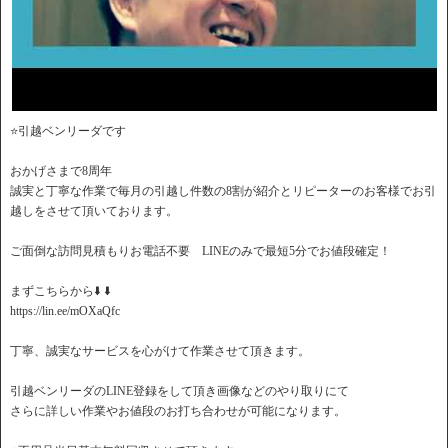
⭐️引越ベンリーダです
おかげさまで8周年
誠実と丁寧な作業で毎月の引越し件数の8割が紹介とリピーターのお客様でお引
越しをさせて頂いております。
ご面倒な訪問見積もりお電話不要 LINEのみで最短5分でお値段確定！
️まずこちらから⬇️ ⬇️
https://lin.ee/mOXaQfc
丁寧、誠実なサービスを心がけて作業させて頂きます。
引越ベンリーダのLINE登録をして頂き画像などのやり取りにて
さらに詳しい作業やお値段のお打ち合わせが可能になります。