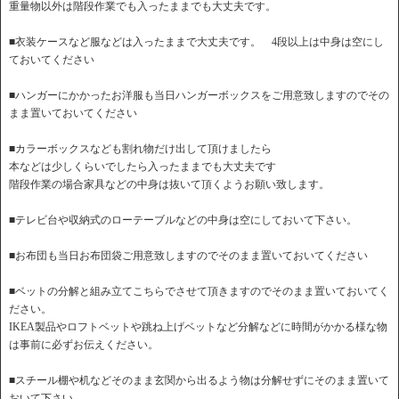
重量物以外は階段作業でも入ったままでも大丈夫です。
■衣装ケースなど服などは入ったままで大丈夫です。 4段以上は中身は空にし
ておいてください
■ハンガーにかかったお洋服も当日ハンガーボックスをご用意致しますのでその
まま置いておいてください
■カラーボックスなども割れ物だけ出して頂けましたら
本などは少しくらいでしたら入ったままでも大丈夫です
階段作業の場合家具などの中身は抜いて頂くようお願い致します。
■テレビ台や収納式のローテーブルなどの中身は空にしておいて下さい。
■お布団も当日お布団袋ご用意致しますのでそのまま置いておいてください
■ベットの分解と組み立てこちらでさせて頂きますのでそのまま置いておいてく
ださい。
IKEA製品やロフトベットや跳ね上げベットなど分解などに時間がかかる様な物
は事前に必ずお伝えください。
■スチール棚や机などそのまま玄関から出るよう物は分解せずにそのまま置いて
おいて下さい。