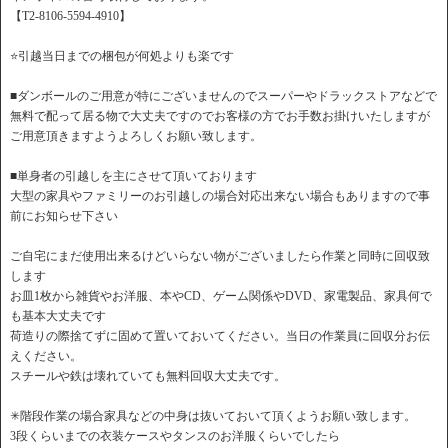
【T2-8106-5594-4910】
⭐️引越当日までの梱包が何処よりも楽です
■ダンボールのご用意が特にございませんのでスーパーやドラックストアなどで
無料で配って居る物で大丈夫ですのでお客様の方でお手数お掛けいたしますが
ご用意頂きますようよろしくお願い致します。
■単身者の引越しを主にさせて頂いております
大型の家具やファミリーのお引越しの場合対応出来ない場合もありますので事
前にお知らせ下さい
ご自宅にまだ使用出来るけどいらない物がございましたら作業と同時に回収致
します
お皿1枚から雑貨やお洋服、本やCD、ゲーム関係やDVD、家電製品、家具何で
も基本大丈夫です
荷造りの際捨てずに固めて置いておいてください。当日の作業員に回収分お伝
えください。
スチールや鉄は壊れていても無料回収大丈夫です。
✳︎階段作業の場合家具などの中身は抜いておいて頂くようお願い致します。
3段くらいまでの衣装ケースやタンスのお洋服くらいでしたら