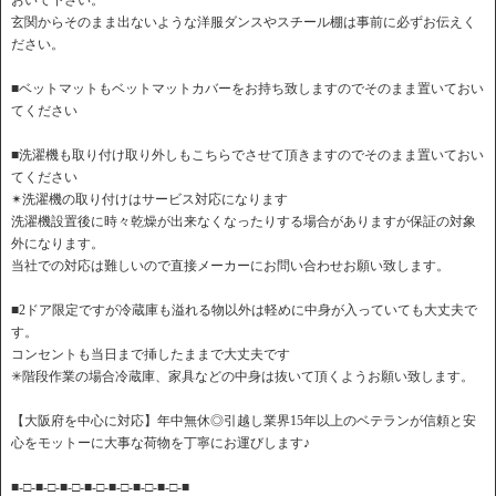
玄関からそのまま出ないような洋服ダンスやスチール棚は事前に必ずお伝えく
ださい。
■ベットマットもベットマットカバーをお持ち致しますのでそのまま置いておい
てください
■洗濯機も取り付け取り外しもこちらでさせて頂きますのでそのまま置いておい
てください
✴︎洗濯機の取り付けはサービス対応になります
洗濯機設置後に時々乾燥が出来なくなったりする場合がありますが保証の対象
外になります。
当社での対応は難しいので直接メーカーにお問い合わせお願い致します。
■2ドア限定ですが冷蔵庫も溢れる物以外は軽めに中身が入っていても大丈夫で
す。
コンセントも当日まで挿したままで大丈夫です
✳︎階段作業の場合冷蔵庫、家具などの中身は抜いて頂くようお願い致します。
【大阪府を中心に対応】年中無休◎引越し業界15年以上のベテランが信頼と安
心をモットーに大事な荷物を丁寧にお運びします♪
■-□-■-□-■-□-■-□-■-□-■-□-■-□-■