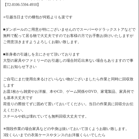
【T2-8106-5594-4910】
⭐️引越当日までの梱包が何処よりも楽です
■ダンボールのご用意が特にございませんのでスーパーやドラックストアなどで
無料で配って居る物で大丈夫ですのでお客様の方でお手数お掛けいたしますが
ご用意頂きますようよろしくお願い致します。
■単身者の引越しを主にさせて頂いております
大型の家具やファミリーのお引越しの場合対応出来ない場合もありますので事
前にお知らせ下さい
ご自宅にまだ使用出来るけどいらない物がございましたら作業と同時に回収致
します
お皿1枚から雑貨やお洋服、本やCD、ゲーム関係やDVD、家電製品、家具何で
も基本大丈夫です
荷造りの際捨てずに固めて置いておいてください。当日の作業員に回収分お伝
えください。
スチールや鉄は壊れていても無料回収大丈夫です。
✳︎階段作業の場合家具などの中身は抜いておいて頂くようお願い致します。
3段くらいまでの衣装ケースやタンスのお洋服くらいでしたら