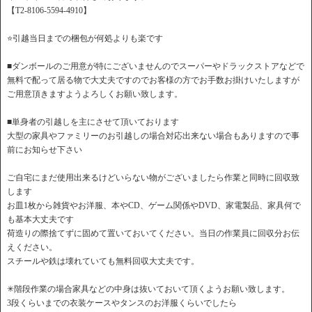
【T2-8106-5594-4910】
⭐️引越当日までの梱包が何処よりも楽です
■ダンボールのご用意が特にございませんのでスーパーやドラックストアなどで
無料で配って居る物で大丈夫ですのでお客様の方でお手数お掛けいたしますが
ご用意頂きますようよろしくお願い致します。
■単身者の引越しを主にさせて頂いております
大型の家具やファミリーのお引越しの場合対応出来ない場合もありますので事
前にお知らせ下さい
ご自宅にまだ使用出来るけどいらない物がございましたら作業と同時に回収致
します
お皿1枚から雑貨やお洋服、本やCD、ゲーム関係やDVD、家電製品、家具何で
も基本大丈夫です
荷造りの際捨てずに固めて置いておいてください。当日の作業員に回収分お伝
えください。
スチールや鉄は壊れていても無料回収大丈夫です。
✳︎階段作業の場合家具などの中身は抜いておいて頂くようお願い致します。
3段くらいまでの衣装ケースやタンスのお洋服くらいでしたら