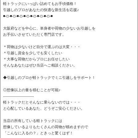
軽トラックにいっぱい詰めてもお手頃価格！
引越しのプロがあなたの快適な新生活を応援♪
■-□-■-□-■-□-■-□-■-□-■-□-■-□-■
大阪府などを中心に、単身者や荷物の少ないお引越しを
お手伝いさせていただく専門店です。
＊荷物は少ないけど自分で運ぶのは大変・・・
＊引越し資金を少しでも安くしたい
＊大事な荷物だからプロにお任せしたい
そんなあなたはぜひ当店へご相談ください。
◆引越しのプロが軽トラックでミニ引越しをサポート！
◎想像以上の量を積むことが可能♪
-------------------------
軽トラックだとそんなに乗らないのでは・・・
と心配しているあなた、どうぞご安心ください。
当店の所有している軽トラックには
想像しているよりもたくさんの荷物が積めますので
「こんなに入るの？」ときっと驚くはず！