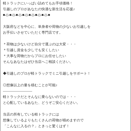
軽トラックにいっぱい詰めてもお手頃価格！
引越しのプロがあなたの快適な新生活を応援♪
■-□-■-□-■-□-■-□-■-□-■-□-■-□-■
大阪府などを中心に、単身者や荷物の少ないお引越しを
お手伝いさせていただく専門店です。
＊荷物は少ないけど自分で運ぶのは大変・・・
＊引越し資金を少しでも安くしたい
＊大事な荷物だからプロにお任せしたい
そんなあなたはぜひ当店へご相談ください。
◆引越しのプロが軽トラックでミニ引越しをサポート！
◎想像以上の量を積むことが可能♪
-------------------------
軽トラックだとそんなに乗らないのでは・・・
と心配しているあなた、どうぞご安心ください。
当店の所有している軽トラックには
想像しているよりもたくさんの荷物が積めますので
「こんなに入るの？」ときっと驚くはず！