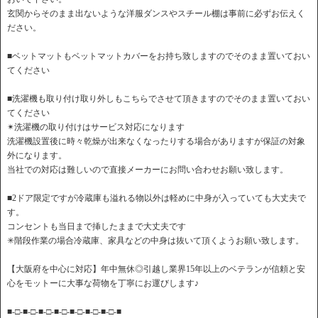
玄関からそのまま出ないような洋服ダンスやスチール棚は事前に必ずお伝えく
ださい。
■ベットマットもベットマットカバーをお持ち致しますのでそのまま置いておい
てください
■洗濯機も取り付け取り外しもこちらでさせて頂きますのでそのまま置いておい
てください
✴︎洗濯機の取り付けはサービス対応になります
洗濯機設置後に時々乾燥が出来なくなったりする場合がありますが保証の対象
外になります。
当社での対応は難しいので直接メーカーにお問い合わせお願い致します。
■2ドア限定ですが冷蔵庫も溢れる物以外は軽めに中身が入っていても大丈夫で
す。
コンセントも当日まで挿したままで大丈夫です
✳︎階段作業の場合冷蔵庫、家具などの中身は抜いて頂くようお願い致します。
【大阪府を中心に対応】年中無休◎引越し業界15年以上のベテランが信頼と安
心をモットーに大事な荷物を丁寧にお運びします♪
■-□-■-□-■-□-■-□-■-□-■-□-■-□-■