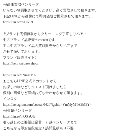
⭐️#高価買取ベンリーダ
いらない物買取させてください。高く買取させて頂きます。
下記LINEから画像にて即お値段ご提示させて頂きます。
https://lin.ee/qvHNi2t
️ #ブランド高価買取からクリーニング手直しリペア！
中古ブランド品販売のcocoanです。
主に中古ブランド品の買取販売からリペアまで
させて頂いております。
ブランド販売サイト⤵️
https://benrida.base.shop/
https://lin.ee/dNinDMK
⏫こちらLINE公式アカウントから
お探しの物などリクエスト頂けましたら
個別に画像など詳細お打ち合わせさせて頂きます。
インスタ
https://instagram.com/cocoan0420?igshid=YmMyMTA2M2Y=
⭐️#引越ベンリーダ
https://lin.ee/mOXaQfc
引っ越しのご要望は是非 引越ベンリーダまで
こちらから即お値段確定！訪問見積もり不要