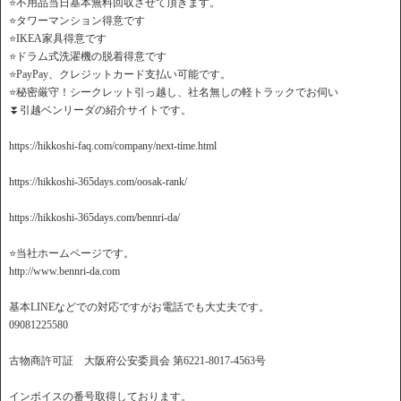
⭐️不用品当日基本無料回収させて頂きます。
⭐️タワーマンション得意です
⭐️IKEA家具得意です
⭐️ドラム式洗濯機の脱着得意です
⭐️PayPay、クレジットカード支払い可能です。
⭐️秘密厳守！シークレット引っ越し、社名無しの軽トラックでお伺い
⏬引越ベンリーダの紹介サイトです。
https://hikkoshi-faq.com/company/next-time.html
https://hikkoshi-365days.com/oosak-rank/
https://hikkoshi-365days.com/bennri-da/
⭐️当社ホームページです。
http://www.bennri-da.com
基本LINEなどでの対応ですがお電話でも大丈夫です。
09081225580
古物商許可証 大阪府公安委員会 第6221-8017-4563号
インボイスの番号取得しております。