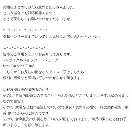
荷物をまとめてみたら意外とたくさんあった、
という場合でも対応可能ですので
どうぞ安心してお問い合わせくださいませ。
*～*～*～*～*～*～*～*～*
引越ベンリーダまでいつでもお気軽にお問い合わせください。
～*～*～*～*～*～*～*～*
皆様のご利用を心よりお待ちしております。
⭐️リサイクルショップ ベンリーダ
https://lin.ee/cXCJzm5
こちらからお探しの物などリクエスト頂けましたら
個別に画像など詳細お打ち合わせさせて頂きます。
なぜ激安販売が出来るのか？
その1、倉庫内販売なのでほこり、汚れや傷などございます。基本現状のお渡し
なので激安！
その2、家電など動作確認してないので激安！実際その場で一緒に動作確認！納
得頂いてからのご購入です ❣️
その3、倉庫販売の人員を毎日1名で対応しております。商品の搬出などはお手
伝いよろしくお願い致します。