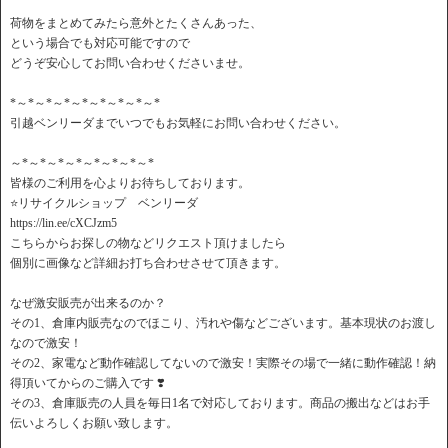
荷物をまとめてみたら意外とたくさんあった、
という場合でも対応可能ですので
どうぞ安心してお問い合わせくださいませ。
*～*～*～*～*～*～*～*～*
引越ベンリーダまでいつでもお気軽にお問い合わせください。
～*～*～*～*～*～*～*～*
皆様のご利用を心よりお待ちしております。
⭐️リサイクルショップ ベンリーダ
https://lin.ee/cXCJzm5
こちらからお探しの物などリクエスト頂けましたら
個別に画像など詳細お打ち合わせさせて頂きます。
なぜ激安販売が出来るのか？
その1、倉庫内販売なのでほこり、汚れや傷などございます。基本現状のお渡し
なので激安！
その2、家電など動作確認してないので激安！実際その場で一緒に動作確認！納
得頂いてからのご購入です ❣️
その3、倉庫販売の人員を毎日1名で対応しております。商品の搬出などはお手
伝いよろしくお願い致します。