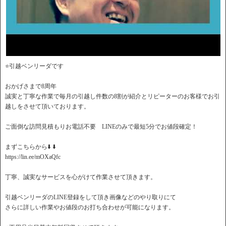
⭐️引越ベンリーダです
おかげさまで8周年
誠実と丁寧な作業で毎月の引越し件数の8割が紹介とリピーターのお客様でお引
越しをさせて頂いております。
ご面倒な訪問見積もりお電話不要 LINEのみで最短5分でお値段確定！
️まずこちらから⬇️ ⬇️
https://lin.ee/mOXaQfc
丁寧、誠実なサービスを心がけて作業させて頂きます。
引越ベンリーダのLINE登録をして頂き画像などのやり取りにて
さらに詳しい作業やお値段のお打ち合わせが可能になります。