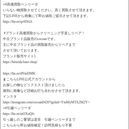
⭐️#高価買取ベンリーダ
いらない物買取させてください。高く買取させて頂きます。
下記LINEから画像にて即お値段ご提示させて頂きます。
https://lin.ee/qvHNi2t
️ #ブランド高価買取からクリーニング手直しリペア！
中古ブランド品販売のcocoanです。
主に中古ブランド品の買取販売からリペアまで
させて頂いております。
ブランド販売サイト⤵️
https://benrida.base.shop/
https://lin.ee/dNinDMK
⏫こちらLINE公式アカウントから
お探しの物などリクエスト頂けましたら
個別に画像など詳細お打ち合わせさせて頂きます。
インスタ
https://instagram.com/cocoan0420?igshid=YmMyMTA2M2Y=
⭐️#引越ベンリーダ
https://lin.ee/mOXaQfc
引っ越しのご要望は是非 引越ベンリーダまで
こちらから即お値段確定！訪問見積もり不要