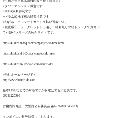
⭐️不用品当日基本無料回収させて頂きます。
⭐️タワーマンション得意です
⭐️IKEA家具得意です
⭐️ドラム式洗濯機の脱着得意です
⭐️PayPay、クレジットカード支払い可能です。
⭐️秘密厳守！シークレット引っ越し、社名無しの軽トラックでお伺い
⏬引越ベンリーダの紹介サイトです。
https://hikkoshi-faq.com/company/next-time.html
https://hikkoshi-365days.com/oosak-rank/
https://hikkoshi-365days.com/bennri-da/
⭐️当社ホームページです。
http://www.bennri-da.com
基本LINEなどでの対応ですがお電話でも大丈夫です。
09081225580
古物商許可証 大阪府公安委員会 第6221-8017-4563号
インボイスの番号取得しております。