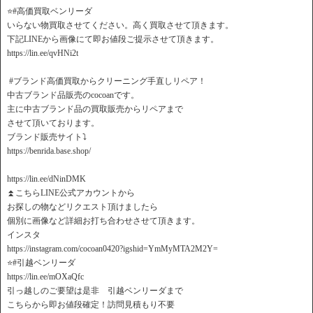
⭐️#高価買取ベンリーダ
いらない物買取させてください。高く買取させて頂きます。
下記LINEから画像にて即お値段ご提示させて頂きます。
https://lin.ee/qvHNi2t
️ #ブランド高価買取からクリーニング手直しリペア！
中古ブランド品販売のcocoanです。
主に中古ブランド品の買取販売からリペアまで
させて頂いております。
ブランド販売サイト⤵️
https://benrida.base.shop/
https://lin.ee/dNinDMK
⏫こちらLINE公式アカウントから
お探しの物などリクエスト頂けましたら
個別に画像など詳細お打ち合わせさせて頂きます。
インスタ
https://instagram.com/cocoan0420?igshid=YmMyMTA2M2Y=
⭐️#引越ベンリーダ
https://lin.ee/mOXaQfc
引っ越しのご要望は是非 引越ベンリーダまで
こちらから即お値段確定！訪問見積もり不要