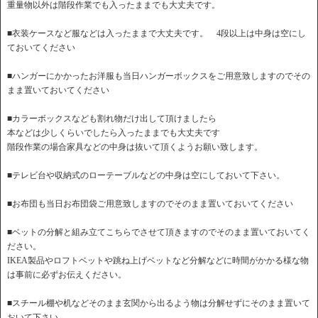
重量物以外は階段作業でも入ったままでも大丈夫です。
■衣装ケースなど服などは入ったままで大丈夫です。 4段以上は中身は空にし
ておいてください
■ハンガーにかかったお洋服も当日ハンガーボックスをご用意致しますのでその
まま置いておいてください
■カラーボックスなども割れ物だけ出して頂けましたら
本などは少しくらいでしたら入ったままでも大丈夫です
階段作業の場合家具などの中身は抜いて頂くようお願い致します。
■テレビ台や収納式のローテーブルなどの中身は空にしておいて下さい。
■お布団も当日お布団袋ご用意致しますのでそのまま置いておいてください
■ベットの分解と組み立てこちらでさせて頂きますのでそのまま置いておいてく
ださい。
IKEA製品やロフトベットや跳ね上げベットなど分解などに時間がかかる様な物
は事前に必ずお伝えください。
■スチール棚や机などそのまま玄関から出るよう物は分解せずにそのまま置いて
おいて下さい。