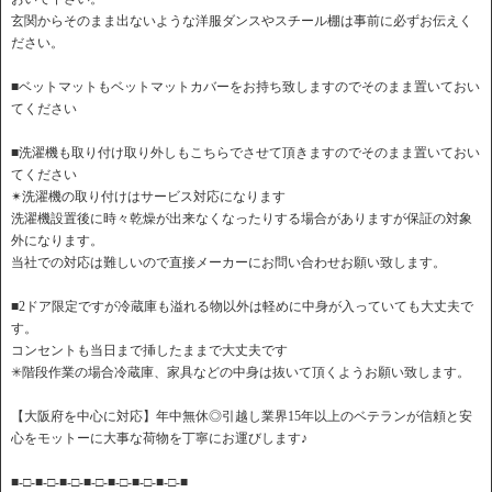
玄関からそのまま出ないような洋服ダンスやスチール棚は事前に必ずお伝えく
ださい。
■ベットマットもベットマットカバーをお持ち致しますのでそのまま置いておい
てください
■洗濯機も取り付け取り外しもこちらでさせて頂きますのでそのまま置いておい
てください
✴︎洗濯機の取り付けはサービス対応になります
洗濯機設置後に時々乾燥が出来なくなったりする場合がありますが保証の対象
外になります。
当社での対応は難しいので直接メーカーにお問い合わせお願い致します。
■2ドア限定ですが冷蔵庫も溢れる物以外は軽めに中身が入っていても大丈夫で
す。
コンセントも当日まで挿したままで大丈夫です
✳︎階段作業の場合冷蔵庫、家具などの中身は抜いて頂くようお願い致します。
【大阪府を中心に対応】年中無休◎引越し業界15年以上のベテランが信頼と安
心をモットーに大事な荷物を丁寧にお運びします♪
■-□-■-□-■-□-■-□-■-□-■-□-■-□-■