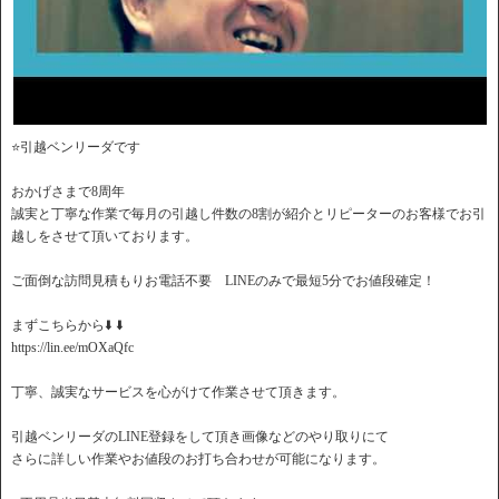
⭐️引越ベンリーダです
おかげさまで8周年
誠実と丁寧な作業で毎月の引越し件数の8割が紹介とリピーターのお客様でお引
越しをさせて頂いております。
ご面倒な訪問見積もりお電話不要 LINEのみで最短5分でお値段確定！
️まずこちらから⬇️ ⬇️
https://lin.ee/mOXaQfc
丁寧、誠実なサービスを心がけて作業させて頂きます。
引越ベンリーダのLINE登録をして頂き画像などのやり取りにて
さらに詳しい作業やお値段のお打ち合わせが可能になります。