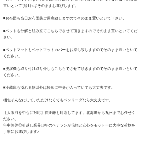
置いといて頂ければそのままお運びします。
■お布団も当日お布団袋ご用意致しますのでそのまま置いといて下さい。
■ベットも分解と組み立てこちらでさせて頂きますのでそのまま置いといてくだ
さい。
■ベットマットもベットマットカバーをお持ち致しますのでそのまま置いといて
ください。
■洗濯機も取り付け取り外しもこちらでさせて頂きますのでそのまま置いといて
ください。
■冷蔵庫も溢れる物以外は軽めに中身が入っていても大丈夫です。
梱包そんなにしていただけなくてもベンリーダなら大丈夫です。
【大阪府を中心に対応】長距離も対応してます。北海道から九州までお任せく
ださい。
年中無休◎引越し業界10年のベテランが信頼と安心をモットーに大事な荷物を
丁寧にお運びします♪