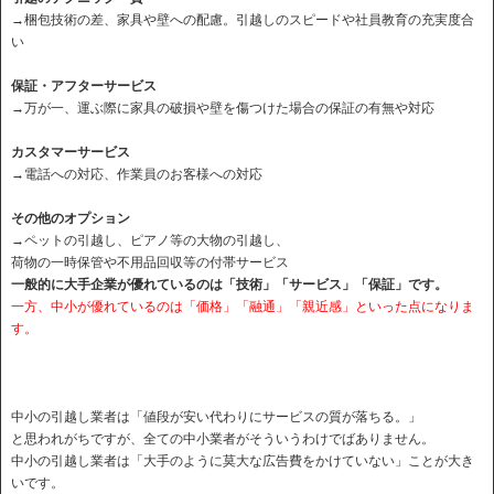
→梱包技術の差、家具や壁への配慮。引越しのスピードや社員教育の充実度合
い
保証・アフターサービス
→万が一、運ぶ際に家具の破損や壁を傷つけた場合の保証の有無や対応
カスタマーサービス
→電話への対応、作業員のお客様への対応
その他のオプション
→ペットの引越し、ピアノ等の大物の引越し、
荷物の一時保管や不用品回収等の付帯サービス
一般的に大手企業が優れているのは「技術」「サービス」「保証」です。
一方、中小が優れているのは「価格」「融通」「親近感」といった点になりま
す。
中小の引越し業者は「値段が安い代わりにサービスの質が落ちる。」
と思われがちですが、全ての中小業者がそういうわけでばありません。
中小の引越し業者は「大手のように莫大な広告費をかけていない」ことが大き
いです。