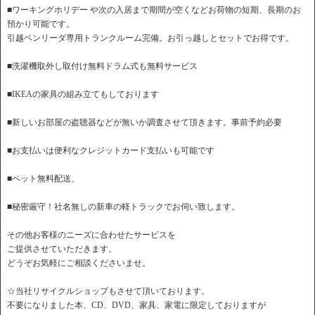
■ワーキングホリデー や次の入居まで期間が空くなどお荷物の短期、長期のお
預かり可能です。
引越ベンリーダ専用トランクルーム完備。お引っ越しとセットでお得です。
■洗濯機取外し取付け無料ドラム式も無料サービス
■IKEAの家具の組み立てもしております
■新しいお部屋の盗聴器などが無いか調査させて頂きます。事前予約必要
■お支払いは便利なクレジットカード支払いも可能です
■ペット無料配送、
■秘密厳守！社名無しの新車の軽トラックでお伺い致します。
その他お客様のニーズに合わせたサービスを
ご提供させていただきます。
どうぞお気軽にご相談くださいませ。
☆当社リサイクルショップもさせて頂いております。
不要になりました本、CD、DVD、家具、家電に限定しておりますが