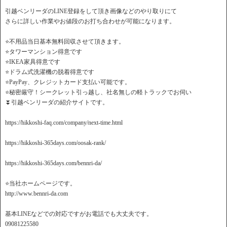
引越ベンリーダのLINE登録をして頂き画像などのやり取りにて
さらに詳しい作業やお値段のお打ち合わせが可能になります。
⭐️不用品当日基本無料回収させて頂きます。
⭐️タワーマンション得意です
⭐️IKEA家具得意です
⭐️ドラム式洗濯機の脱着得意です
⭐️PayPay、クレジットカード支払い可能です。
⭐️秘密厳守！シークレット引っ越し、社名無しの軽トラックでお伺い
⏬引越ベンリーダの紹介サイトです。
https://hikkoshi-faq.com/company/next-time.html
https://hikkoshi-365days.com/oosak-rank/
https://hikkoshi-365days.com/bennri-da/
⭐️当社ホームページです。
http://www.bennri-da.com
基本LINEなどでの対応ですがお電話でも大丈夫です。
09081225580