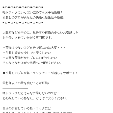
■-□-■-□-■-□-■-□-■-□-■-□-■-□-■
軽トラックにいっぱい詰めてもお手頃価格！
引越しのプロがあなたの快適な新生活を応援♪
■-□-■-□-■-□-■-□-■-□-■-□-■-□-■
大阪府などを中心に、単身者や荷物の少ないお引越しを
お手伝いさせていただく専門店です。
＊荷物は少ないけど自分で運ぶのは大変・・・
＊引越し資金を少しでも安くしたい
＊大事な荷物だからプロにお任せしたい
そんなあなたはぜひ当店へご相談ください。
◆引越しのプロが軽トラックでミニ引越しをサポート！
◎想像以上の量を積むことが可能♪
-------------------------
軽トラックだとそんなに乗らないのでは・・・
と心配しているあなた、どうぞご安心ください。
当店の所有している軽トラックには