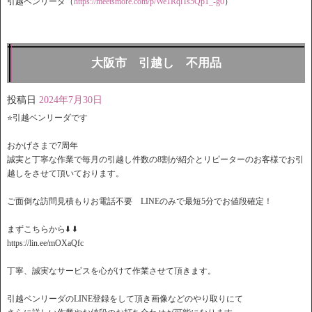
引越ベンリーダ（
https://meetsmore.com/
p/We1RqlTs5Qp1_-g0
）
大阪市 引越し 不用品
投稿日
2024年7月30日
⭐️引越ベンリーダです
おかげさまで7周年
誠実と丁寧な作業で毎月の引越し件数の8割が紹介とリピーターのお客様でお引
越しをさせて頂いております。
ご面倒な訪問見積もりお電話不要 LINEのみで最短5分でお値段確定！
️まずこちらから⬇️ ⬇️
https://lin.ee/mOXaQfc
丁寧、誠実なサービスを心がけて作業させて頂きます。
引越ベンリーダのLINE登録をして頂き画像などのやり取りにて