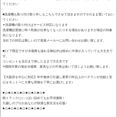
てください
■洗濯機も取り付け取り外しもこちらでさせて頂きますのでそのまま置いておい
てください
✴︎洗濯機の取り付けはサービス対応になります
洗濯機設置後に時々乾燥が出来なくなったりする場合がありますが保証の対象
外になります。
当社での対応は難しいので直接メーカーにお問い合わせお願い致します。
■2ドア限定ですが冷蔵庫も溢れる物以外は軽めに中身が入っていても大丈夫で
す。
コンセントも当日まで挿したままで大丈夫です
✳︎階段作業の場合冷蔵庫、家具などの中身は抜いて頂くようお願い致します。
【大阪府を中心に対応】年中無休◎引越し業界15年以上のベテランが信頼と安
心をモットーに大事な荷物を丁寧にお運びします♪
■-□-■-□-■-□-■-□-■-□-■-□-■-□-■
軽トラックにいっぱい詰めてもお手頃価格！
引越しのプロがあなたの快適な新生活を応援♪
■-□-■-□-■-□-■-□-■-□-■-□-■-□-■