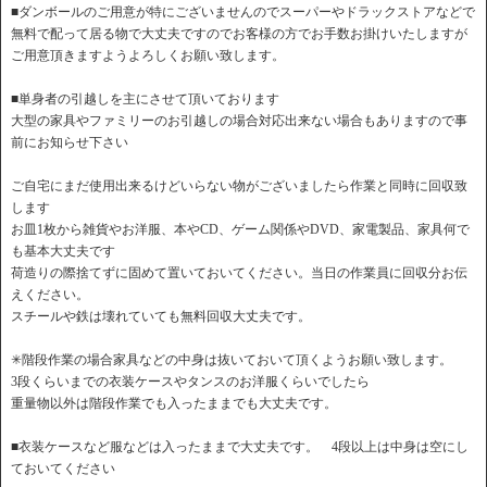
■ダンボールのご用意が特にございませんのでスーパーやドラックストアなどで
無料で配って居る物で大丈夫ですのでお客様の方でお手数お掛けいたしますが
ご用意頂きますようよろしくお願い致します。
■単身者の引越しを主にさせて頂いております
大型の家具やファミリーのお引越しの場合対応出来ない場合もありますので事
前にお知らせ下さい
ご自宅にまだ使用出来るけどいらない物がございましたら作業と同時に回収致
します
お皿1枚から雑貨やお洋服、本やCD、ゲーム関係やDVD、家電製品、家具何で
も基本大丈夫です
荷造りの際捨てずに固めて置いておいてください。当日の作業員に回収分お伝
えください。
スチールや鉄は壊れていても無料回収大丈夫です。
✳︎階段作業の場合家具などの中身は抜いておいて頂くようお願い致します。
3段くらいまでの衣装ケースやタンスのお洋服くらいでしたら
重量物以外は階段作業でも入ったままでも大丈夫です。
■衣装ケースなど服などは入ったままで大丈夫です。 4段以上は中身は空にし
ておいてください