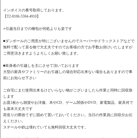
インボイスの番号取得しております。
【T2-8106-5594-4910】
⭐️引越当日までの梱包が何処よりも楽です
■ダンボールのご用意が特にございませんのでスーパーやドラックストアなどで
無料で配って居る物で大丈夫ですのでお客様の方でお手数お掛けいたしますが
ご用意頂きますようよろしくお願い致します。
■単身者の引越しを主にさせて頂いております
大型の家具やファミリーのお引越しの場合対応出来ない場合もありますので事
前にお知らせ下さい
ご自宅にまだ使用出来るけどいらない物がございましたら作業と同時に回収致
します
お皿1枚から雑貨やお洋服、本やCD、ゲーム関係やDVD、家電製品、家具何で
も基本大丈夫です
荷造りの際捨てずに固めて置いておいてください。当日の作業員に回収分お伝
えください。
スチールや鉄は壊れていても無料回収大丈夫です。