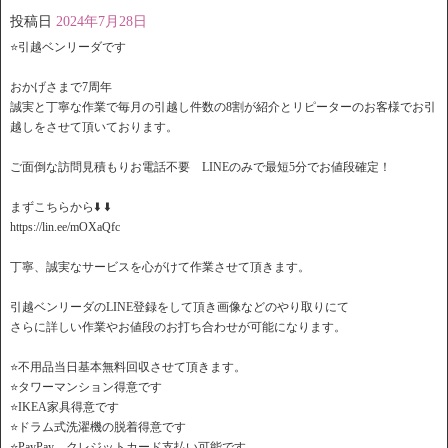
投稿日
2024年7月28日
⭐️引越ベンリーダです
おかげさまで7周年
誠実と丁寧な作業で毎月の引越し件数の8割が紹介とリピーターのお客様でお引
越しをさせて頂いております。
ご面倒な訪問見積もりお電話不要 LINEのみで最短5分でお値段確定！
️まずこちらから⬇️ ⬇️
https://lin.ee/mOXaQfc
丁寧、誠実なサービスを心がけて作業させて頂きます。
引越ベンリーダのLINE登録をして頂き画像などのやり取りにて
さらに詳しい作業やお値段のお打ち合わせが可能になります。
⭐️不用品当日基本無料回収させて頂きます。
⭐️タワーマンション得意です
⭐️IKEA家具得意です
⭐️ドラム式洗濯機の脱着得意です
⭐️PayPay、クレジットカード支払い可能です。