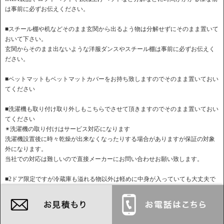
は事前に必ずお伝えください。
■スチール棚や机などそのまま玄関から出るよう物は分解せずにそのまま置いて
おいて下さい。
玄関からそのまま出ないような洋服ダンスやスチール棚は事前に必ずお伝えく
ださい。
■ベットマットもベットマットカバーをお持ち致しますのでそのまま置いておい
てください
■洗濯機も取り付け取り外しもこちらでさせて頂きますのでそのまま置いておい
てください
✴︎洗濯機の取り付けはサービス対応になります
洗濯機設置後に時々乾燥が出来なくなったりする場合がありますが保証の対象
外になります。
当社での対応は難しいので直接メーカーにお問い合わせお願い致します。
■2ドア限定ですが冷蔵庫も溢れる物以外は軽めに中身が入っていても大丈夫で
す。
コンセントも当日まで挿したままで大丈夫です
✳︎階段作業の場合冷蔵庫、家具などの中身は抜いて頂くようお願い致します。