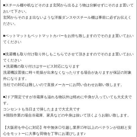
■スチール棚や机などそのまま玄関から出るよう物は分解せずにそのまま置いて
おいて下さい。
玄関からそのまま出ないような洋服ダンスやスチール棚は事前に必ずお伝えく
ださい。
■ベットマットもベットマットカバーをお持ち致しますのでそのまま置いておい
てください
■洗濯機も取り付け取り外しもこちらでさせて頂きますのでそのまま置いておい
てください
✴︎洗濯機の取り付けはサービス対応になります
洗濯機設置後に時々乾燥が出来なくなったりする場合がありますが保証の対象
外になります。
当社での対応は難しいので直接メーカーにお問い合わせお願い致します。
■2ドア限定ですが冷蔵庫も溢れる物以外は軽めに中身が入っていても大丈夫で
す。
コンセントも当日まで挿したままで大丈夫です
✳︎階段作業の場合冷蔵庫、家具などの中身は抜いて頂くようお願い致します。
【大阪府を中心に対応】年中無休◎引越し業界15年以上のベテランが信頼と安
心をモットーに大事な荷物を丁寧にお運びします♪