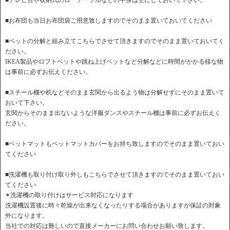
■テレビ台や収納式のローテーブルなどの中身は空にしておいて下さい。
■お布団も当日お布団袋ご用意致しますのでそのまま置いておいてください
■ベットの分解と組み立てこちらでさせて頂きますのでそのまま置いておいてく
ださい。
IKEA製品やロフトベットや跳ね上げベットなど分解などに時間がかかる様な物
は事前に必ずお伝えください。
■スチール棚や机などそのまま玄関から出るよう物は分解せずにそのまま置いて
おいて下さい。
玄関からそのまま出ないような洋服ダンスやスチール棚は事前に必ずお伝えく
ださい。
■ベットマットもベットマットカバーをお持ち致しますのでそのまま置いておい
てください
■洗濯機も取り付け取り外しもこちらでさせて頂きますのでそのまま置いておい
てください
✴︎洗濯機の取り付けはサービス対応になります
洗濯機設置後に時々乾燥が出来なくなったりする場合がありますが保証の対象
外になります。
当社での対応は難しいので直接メーカーにお問い合わせお願い致します。