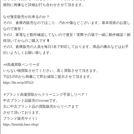
個別に画像など詳細お打ち合わせさせて頂きます。
なぜ激安販売が出来るのか？
その1、倉庫内販売なのでほこり、汚れや傷などございます。基本現状のお渡し
なので激安！
その2、家電など動作確認してないので激安！実際その場で一緒に動作確認！納
得頂いてからのご購入です ❣️
その3、倉庫販売の人員を毎日1名で対応しております。商品の搬出などはお手
伝いよろしくお願い致します。
⭐️#高価買取ベンリーダ
いらない物買取させてください。高く買取させて頂きます。
下記LINEから画像にて即お値段ご提示させて頂きます。
https://lin.ee/qvHNi2t
️ #ブランド高価買取からクリーニング手直しリペア！
中古ブランド品販売のcocoanです。
主に中古ブランド品の買取販売からリペアまで
させて頂いております。
ブランド販売サイト⤵️
https://benrida.base.shop/