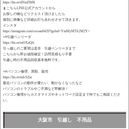
https://lin.ee/dNinDMK
⏫こちらLINE公式アカウントから
お探しの物などリクエスト頂けましたら
個別に画像など詳細お打ち合わせさせて頂きます。
インスタ
https://instagram.com/cocoan0420?igshid=YmMyMTA2M2Y=
⭐️#引越ベンリーダ
https://lin.ee/mOXaQfc
引っ越しのご要望は是非 引越ベンリーダまで
こちらから即お値段確定！訪問見積もり不要
引越し時の不用品回収基本無料です。
⭐️#パソコン修理、買取、販売
https://lin.ee/mIcSZta
最近パソコンの動作が重たい、動かなくなったなど
パソコンのトラブルやご不満など即解決！
パソコン修理からカスタマイズやネットワーク設定まで何でもご相談くださ
い。
大阪市 引越し 不用品