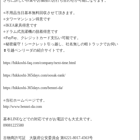
さらに詳しい作業やお値段のお打ち合わせが可能になります。
⭐️不用品当日基本無料回収させて頂きます。
⭐️タワーマンション得意です
⭐️IKEA家具得意です
⭐️ドラム式洗濯機の脱着得意です
⭐️PayPay、クレジットカード支払い可能です。
⭐️秘密厳守！シークレット引っ越し、社名無しの軽トラックでお伺い
⏬引越ベンリーダの紹介サイトです。
https://hikkoshi-faq.com/company/next-time.html
https://hikkoshi-365days.com/oosak-rank/
https://hikkoshi-365days.com/bennri-da/
⭐️当社ホームページです。
http://www.bennri-da.com
基本LINEなどでの対応ですがお電話でも大丈夫です。
09081225580
古物商許可証 大阪府公安委員会 第6221-8017-4563号