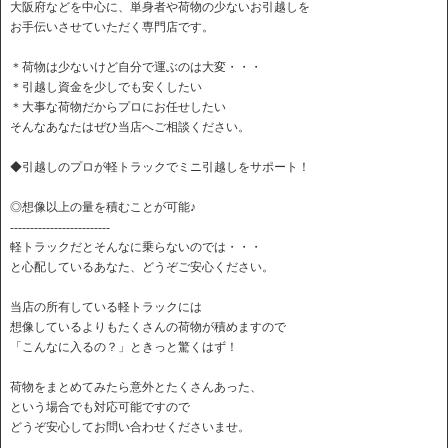
大阪府などを中心に、単身者や荷物の少ないお引越しを
お手伝いさせていただく専門店です。
＊荷物は少ないけど自分で運ぶのは大変・・・
＊引越し資金を少しでも安くしたい
＊大事な荷物だからプロにお任せしたい
そんなあなたはぜひ当店へご相談ください。
◆引越しのプロが軽トラックでミニ引越しをサポート！
◎想像以上の量を積むことが可能♪
-------------------------
軽トラックだとそんなに乗らないのでは・・・
と心配しているあなた、どうぞご安心ください。
当店の所有している軽トラックには
想像しているよりもたくさんの荷物が積めますので
「こんなに入るの？」ときっと驚くはず！
荷物をまとめてみたら意外とたくさんあった、
という場合でも対応可能ですので
どうぞ安心してお問い合わせくださいませ。