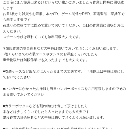
ご自宅にまだ使用出来るけどいらない物がございましたら作業と同時に回収致
します
お皿1枚から雑貨やお洋服、本やCD、ゲーム関係やDVD、家電製品、家具何で
も基本大丈夫です
荷造りの際捨てずに固めて置いておいてください。当日の作業員に回収分お伝
えください。
スチールや鉄は壊れていても無料回収大丈夫です。
✳︎階段作業の場合家具などの中身は抜いておいて頂くようお願い致します。
3段くらいまでの衣装ケースやタンスのお洋服くらいでしたら
重量物以外は階段作業でも入ったままでも大丈夫です。
■衣装ケースなど服などは入ったままで大丈夫です。 4段以上は中身は空にし
ておいてください
■ハンガーにかかったお洋服も当日ハンガーボックスをご用意致しますのでその
まま置いておいてください
■カラーボックスなども割れ物だけ出して頂けましたら
本などは少しくらいでしたら入ったままでも大丈夫です
階段作業の場合家具などの中身は抜いて頂くようお願い致します。