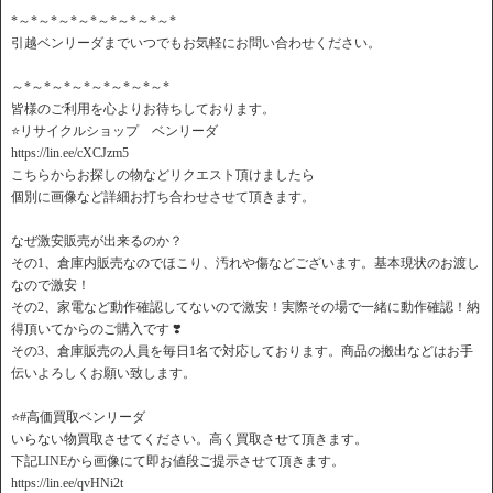
*～*～*～*～*～*～*～*～*
引越ベンリーダまでいつでもお気軽にお問い合わせください。
～*～*～*～*～*～*～*～*
皆様のご利用を心よりお待ちしております。
⭐️リサイクルショップ ベンリーダ
https://lin.ee/cXCJzm5
こちらからお探しの物などリクエスト頂けましたら
個別に画像など詳細お打ち合わせさせて頂きます。
なぜ激安販売が出来るのか？
その1、倉庫内販売なのでほこり、汚れや傷などございます。基本現状のお渡し
なので激安！
その2、家電など動作確認してないので激安！実際その場で一緒に動作確認！納
得頂いてからのご購入です ❣️
その3、倉庫販売の人員を毎日1名で対応しております。商品の搬出などはお手
伝いよろしくお願い致します。
⭐️#高価買取ベンリーダ
いらない物買取させてください。高く買取させて頂きます。
下記LINEから画像にて即お値段ご提示させて頂きます。
https://lin.ee/qvHNi2t