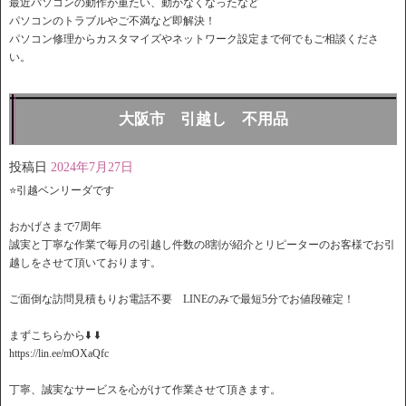
最近パソコンの動作が重たい、動かなくなったなど
パソコンのトラブルやご不満など即解決！
パソコン修理からカスタマイズやネットワーク設定まで何でもご相談くださ
い。
大阪市 引越し 不用品
投稿日
2024年7月27日
⭐️引越ベンリーダです
おかげさまで7周年
誠実と丁寧な作業で毎月の引越し件数の8割が紹介とリピーターのお客様でお引
越しをさせて頂いております。
ご面倒な訪問見積もりお電話不要 LINEのみで最短5分でお値段確定！
️まずこちらから⬇️ ⬇️
https://lin.ee/mOXaQfc
丁寧、誠実なサービスを心がけて作業させて頂きます。