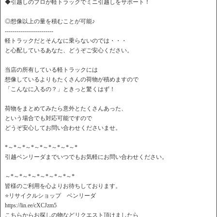
◆引越しのプロが軽トラックでミニ引越しをサポート！
◎想像以上の量を積むことが可能♪
-------------------------
軽トラックだとそんなに乗らないのでは・・・
と心配しているあなた、どうぞご安心ください。
当店の所有している軽トラックには
想像しているよりもたくさんの荷物が積めますので
「こんなに入るの？」ときっと驚くはず！
荷物をまとめてみたら意外とたくさんあった、
という場合でも対応可能ですので
どうぞ安心してお問い合わせくださいませ。
*～*～*～*～*～*～*～*～*
引越ベンリーダまでいつでもお気軽にお問い合わせください。
～*～*～*～*～*～*～*～*
皆様のご利用を心よりお待ちしております。
⭐️リサイクルショップ ベンリーダ
https://lin.ee/cXCJzm5
こちらからお探しの物などリクエスト頂けましたら