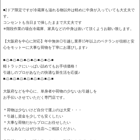
■2ドア限定ですが冷蔵庫も溢れる物以外は軽めに中身が入っていても大丈夫で
す。
コンセントも当日まで挿したままで大丈夫です
✳︎階段作業の場合冷蔵庫、家具などの中身は抜いて頂くようお願い致します。
【大阪府を中心に対応】年中無休◎引越し業界15年以上のベテランが信頼と安
心をモットーに大事な荷物を丁寧にお運びします♪
■-□-■-□-■-□-■-□-■-□-■-□-■-□-■
軽トラックにいっぱい詰めてもお手頃価格！
引越しのプロがあなたの快適な新生活を応援♪
■-□-■-□-■-□-■-□-■-□-■-□-■-□-■
大阪府などを中心に、単身者や荷物の少ないお引越しを
お手伝いさせていただく専門店です。
＊荷物は少ないけど自分で運ぶのは大変・・・
＊引越し資金を少しでも安くしたい
＊大事な荷物だからプロにお任せしたい
そんなあなたはぜひ当店へご相談ください。