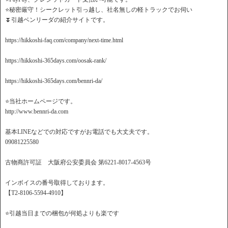
⭐️秘密厳守！シークレット引っ越し、社名無しの軽トラックでお伺い
⏬引越ベンリーダの紹介サイトです。
https://hikkoshi-faq.com/company/next-time.html
https://hikkoshi-365days.com/oosak-rank/
https://hikkoshi-365days.com/bennri-da/
⭐️当社ホームページです。
http://www.bennri-da.com
基本LINEなどでの対応ですがお電話でも大丈夫です。
09081225580
古物商許可証 大阪府公安委員会 第6221-8017-4563号
インボイスの番号取得しております。
【T2-8106-5594-4910】
⭐️引越当日までの梱包が何処よりも楽です