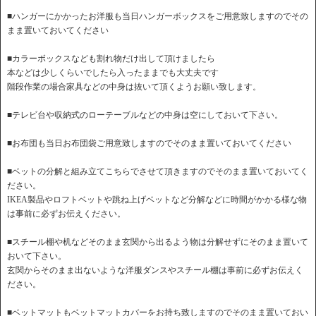
■ハンガーにかかったお洋服も当日ハンガーボックスをご用意致しますのでその
まま置いておいてください
■カラーボックスなども割れ物だけ出して頂けましたら
本などは少しくらいでしたら入ったままでも大丈夫です
階段作業の場合家具などの中身は抜いて頂くようお願い致します。
■テレビ台や収納式のローテーブルなどの中身は空にしておいて下さい。
■お布団も当日お布団袋ご用意致しますのでそのまま置いておいてください
■ベットの分解と組み立てこちらでさせて頂きますのでそのまま置いておいてく
ださい。
IKEA製品やロフトベットや跳ね上げベットなど分解などに時間がかかる様な物
は事前に必ずお伝えください。
■スチール棚や机などそのまま玄関から出るよう物は分解せずにそのまま置いて
おいて下さい。
玄関からそのまま出ないような洋服ダンスやスチール棚は事前に必ずお伝えく
ださい。
■ベットマットもベットマットカバーをお持ち致しますのでそのまま置いておい