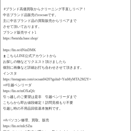
️ #ブランド高価買取からクリーニング手直しリペア！
中古ブランド品販売のcocoanです。
主に中古ブランド品の買取販売からリペアまで
させて頂いております。
ブランド販売サイト⤵️
https://benrida.base.shop/
https://lin.ee/dNinDMK
⏫こちらLINE公式アカウントから
お探しの物などリクエスト頂けましたら
個別に画像など詳細お打ち合わせさせて頂きます。
インスタ
https://instagram.com/cocoan0420?igshid=YmMyMTA2M2Y=
⭐️#引越ベンリーダ
https://lin.ee/mOXaQfc
引っ越しのご要望は是非 引越ベンリーダまで
こちらから即お値段確定！訪問見積もり不要
引越し時の不用品回収基本無料です。
⭐️#パソコン修理、買取、販売
https://lin.ee/mIcSZta