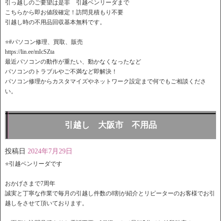
引っ越しのご要望は是非 引越ベンリーダまで
こちらから即お値段確定！訪問見積もり不要
引越し時の不用品回収基本無料です。
⭐️#パソコン修理、買取、販売
https://lin.ee/mIcSZta
最近パソコンの動作が重たい、動かなくなったなど
パソコンのトラブルやご不満など即解決！
パソコン修理からカスタマイズやネットワーク設定まで何でもご相談くださ
い。
引越し 大阪市 不用品
投稿日
2024年7月29日
⭐️引越ベンリーダです
おかげさまで7周年
誠実と丁寧な作業で毎月の引越し件数の8割が紹介とリピーターのお客様でお引
越しをさせて頂いております。