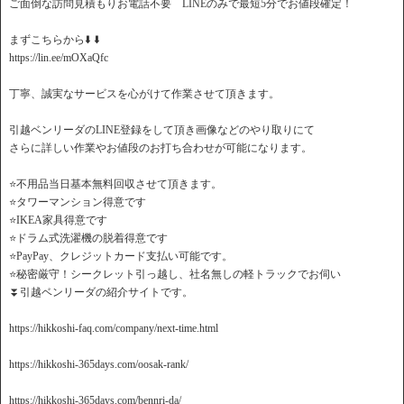
ご面倒な訪問見積もりお電話不要 LINEのみで最短5分でお値段確定！
️まずこちらから⬇️ ⬇️
https://lin.ee/mOXaQfc
丁寧、誠実なサービスを心がけて作業させて頂きます。
引越ベンリーダのLINE登録をして頂き画像などのやり取りにて
さらに詳しい作業やお値段のお打ち合わせが可能になります。
⭐️不用品当日基本無料回収させて頂きます。
⭐️タワーマンション得意です
⭐️IKEA家具得意です
⭐️ドラム式洗濯機の脱着得意です
⭐️PayPay、クレジットカード支払い可能です。
⭐️秘密厳守！シークレット引っ越し、社名無しの軽トラックでお伺い
⏬引越ベンリーダの紹介サイトです。
https://hikkoshi-faq.com/company/next-time.html
https://hikkoshi-365days.com/oosak-rank/
https://hikkoshi-365days.com/bennri-da/