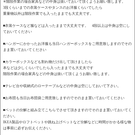
✳︎階段作業の場合家具などの中身は抜いておいて頂くようお願い致します。
3段くらいまでの衣装ケースやタンスのお洋服くらいでしたら
重量物以外は階段作業でも入ったままでも大丈夫です。
■衣装ケースなど服などは入ったままで大丈夫です。 4段以上は中身は空にし
ておいてください
■ハンガーにかかったお洋服も当日ハンガーボックスをご用意致しますのでその
まま置いておいてください
■カラーボックスなども割れ物だけ出して頂けましたら
本などは少しくらいでしたら入ったままでも大丈夫です
階段作業の場合家具などの中身は抜いて頂くようお願い致します。
■テレビ台や収納式のローテーブルなどの中身は空にしておいて下さい。
■お布団も当日お布団袋ご用意致しますのでそのまま置いておいてください
■ベットの分解と組み立てこちらでさせて頂きますのでそのまま置いておいてく
ださい。
IKEA製品やロフトベットや跳ね上げベットなど分解などに時間がかかる様な物
は事前に必ずお伝えください。