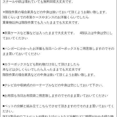
スチールや鉄は壊れていても無料回収大丈夫です。
✳︎階段作業の場合家具などの中身は抜いておいて頂くようお願い致します。
3段くらいまでの衣装ケースやタンスのお洋服くらいでしたら
重量物以外は階段作業でも入ったままでも大丈夫です。
■衣装ケースなど服などは入ったままで大丈夫です。 4段以上は中身は空にし
ておいてください
■ハンガーにかかったお洋服も当日ハンガーボックスをご用意致しますのでその
まま置いておいてください
■カラーボックスなども割れ物だけ出して頂けましたら
本などは少しくらいでしたら入ったままでも大丈夫です
階段作業の場合家具などの中身は抜いて頂くようお願い致します。
■テレビ台や収納式のローテーブルなどの中身は空にしておいて下さい。
■お布団も当日お布団袋ご用意致しますのでそのまま置いておいてください
■ベットの分解と組み立てこちらでさせて頂きますのでそのまま置いておいてく
ださい。
IKEA製品やロフトベットや跳ね上げベットなど分解などに時間がかかる様な物