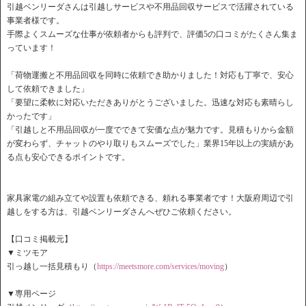
引越ベンリーダさんは引越しサービスや不用品回収サービスで活躍
されている
事業者様です。
手際よくスムーズな仕事が依頼者からも評判で、
評価5の口コミがたくさん集ま
っています！
「荷物運搬と不用品回収を同時に依頼でき助かりました！
対応も丁寧で、安心
して依頼できました」
「要望に柔軟に対応いただきありがとうございました。
迅速な対応も素晴らし
かったです」
「引越しと不用品回収が一度でできて安価な点が魅力です。
見積もりから金額
が変わらず、
チャットのやり取りもスムーズでした」業界15年以上の実績があ
る点も安心できるポイントです。
家具家電の組み立てや設置も依頼できる、頼れる事業者です！大阪府周辺で引
越しをする方は、
引越ベンリーダさんへぜひご依頼ください。
【口コミ掲載元】
▼ミツモア
引っ越し一括見積もり（
https://meetsmore.
com/services/moving
）
▼専用ページ