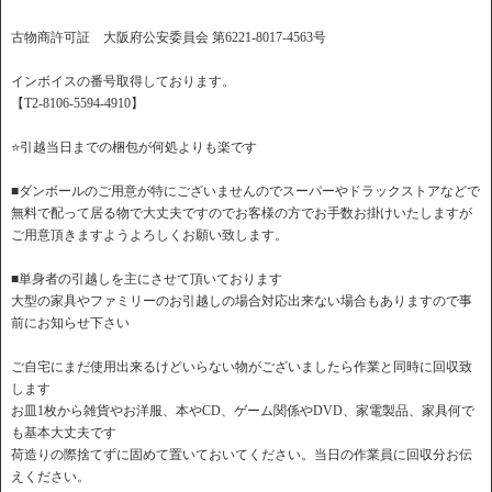
古物商許可証 大阪府公安委員会 第6221-8017-4563号
インボイスの番号取得しております。
【T2-8106-5594-4910】
⭐️引越当日までの梱包が何処よりも楽です
■ダンボールのご用意が特にございませんのでスーパーやドラックストアなどで
無料で配って居る物で大丈夫ですのでお客様の方でお手数お掛けいたしますが
ご用意頂きますようよろしくお願い致します。
■単身者の引越しを主にさせて頂いております
大型の家具やファミリーのお引越しの場合対応出来ない場合もありますので事
前にお知らせ下さい
ご自宅にまだ使用出来るけどいらない物がございましたら作業と同時に回収致
します
お皿1枚から雑貨やお洋服、本やCD、ゲーム関係やDVD、家電製品、家具何で
も基本大丈夫です
荷造りの際捨てずに固めて置いておいてください。当日の作業員に回収分お伝
えください。