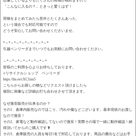
想像しているよりもたくさんの荷物が積めますので
「こんなに入るの？」ときっと驚くはず！
荷物をまとめてみたら意外とたくさんあった、
という場合でも対応可能ですので
どうぞ安心してお問い合わせくださいませ。
*～*～*～*～*～*～*～*～*
引越ベンリーダまでいつでもお気軽にお問い合わせください。
～*～*～*～*～*～*～*～*
皆様のご利用を心よりお待ちしております。
⭐️リサイクルショップ ベンリーダ
https://lin.ee/cXCJzm5
こちらからお探しの物などリクエスト頂けましたら
個別に画像など詳細お打ち合わせさせて頂きます。
なぜ激安販売が出来るのか？
その1、倉庫内販売なのでほこり、汚れや傷などございます。基本現状のお渡し
なので激安！
その2、家電など動作確認してないので激安！実際その場で一緒に動作確認！納
得頂いてからのご購入です ❣️
その3、倉庫販売の人員を毎日1名で対応しております。商品の搬出などはお手