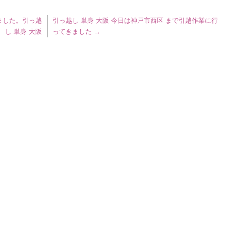
ました。引っ越
引っ越し 単身 大阪 今日は神戸市西区 まで引越作業に行
し 単身 大阪
ってきました
→