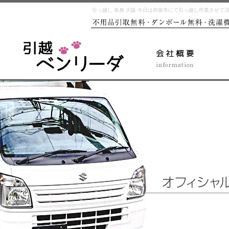
引っ越し 単身 大阪 今日は和泉市にて引っ越し作業させて