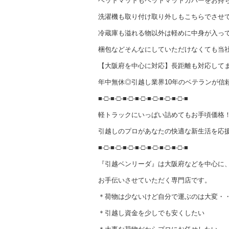
ベットマットもベットマットカバーをお持
洗濯機も取り付け取り外しもこちらでさせ
冷蔵庫も溢れる物以外は軽めに中身が入っ
梱包などそんなにしていただけなくても当
【大阪府を中心に対応】長距離も対応して
年中無休◎引越し業界10年のベテランが信
■-□-■-□-■-□-■-□-■-□-■-□-■-□-■
軽トラックにいっぱい詰めてもお手頃価格
引越しのプロがあなたの快適な新生活を応援
■-□-■-□-■-□-■-□-■-□-■-□-■-□-■
『引越ベンリーダ』は大阪府などを中心に
お手伝いさせていただく専門店です。
＊荷物は少ないけど自分で運ぶのは大変・
＊引越し資金を少しでも安くしたい