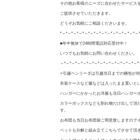
その他お客様のニーズに合わせたサービス
ご提供させていただきます。
どうぞお気軽にご相談くださいませ。
*～*～*～*～*～*～*～*～*～*～*～*～*～*～
■年中無休で24時間電話対応受付中！
いつでもお気軽にお問い合わせください。
～*～*～*～*～*～*～*～*～*～*～*～*～*～*
⭐️引越ベンリーダは引越当日までの梱包が
衣装ケースなど服などは入ったまま置いと
ハンガーにかかったお洋服も当日ハンガー
カラーボックスなども割れ物だけ出して頂
す。
お布団も当日お布団袋ご用意致しますので
ベットも分解と組み立てこちらでさせて頂