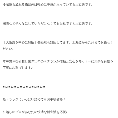
冷蔵庫も溢れる物以外は軽めに中身が入っていても大丈夫です。
梱包などそんなにしていただけなくても当社ですと大丈夫です。
【大阪府を中心に対応】長距離も対応してます。北海道から九州までお任せく
ださい。
年中無休◎引越し業界10年のベテランが信頼と安心をモットーに大事な荷物を
丁寧にお運びします♪
■-□-■-□-■-□-■-□-■-□-■-□-■-□-■
軽トラックにいっぱい詰めてもお手頃価格！
引越しのプロがあなたの快適な新生活を応援♪