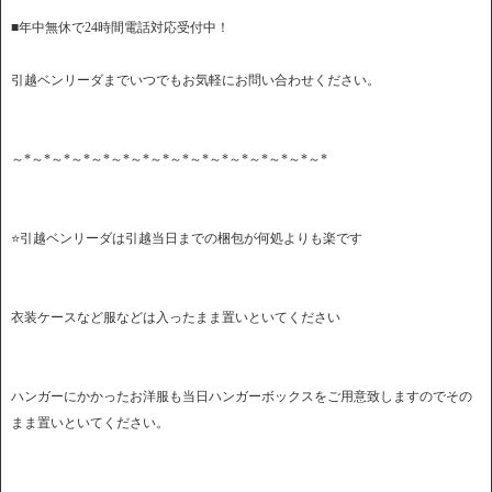
■年中無休で24時間電話対応受付中！
引越ベンリーダまでいつでもお気軽にお問い合わせください。
～*～*～*～*～*～*～*～*～*～*～*～*～*～*～*～*
⭐️引越ベンリーダは引越当日までの梱包が何処よりも楽です
衣装ケースなど服などは入ったまま置いといてください
ハンガーにかかったお洋服も当日ハンガーボックスをご用意致しますのでその
まま置いといてください。