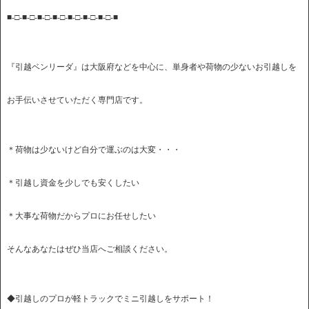
■-□-■-□-■-□-■-□-■-□-■-□-■-□-■
『引越ベンリーダ』は大阪府などを中心に、単身者や荷物の少ないお引越しを
お手伝いさせていただく専門店です。
＊荷物は少ないけど自分で運ぶのは大変・・・
＊引越し資金を少しでも安くしたい
＊大事な荷物だからプロにお任せしたい
そんなあなたはぜひ当店へご相談ください。
◆引越しのプロが軽トラックでミニ引越しをサポート！