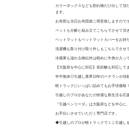
カラーボックスなども割れ物だけ出して頂
ます。
お布団も当日お布団袋ご用意致しますので
ベットも分解と組み立てこちらでさせて頂
ベットマットもベットマットカバーをお持
洗濯機も取り付け取り外しもこちらでさせ
冷蔵庫も溢れる物以外は軽めに中身が入っ
【大阪府を中心に対応】長距離も対応して
年中無休◎引越し業界10年のベテランが信
軽トラックにいっぱい詰めてもお手頃価格
引越しのプロがあなたの快適な新生活を応援
『引越ベンリーダ』は大阪府などを中心に
お手伝いさせていただく専門店です。
◆引越しのプロが軽トラックでミニ引越し