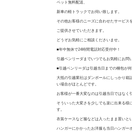
ペット無料配送、
新車の軽トラックでお伺い致します。
その他お客様のニーズに合わせたサービス
ご提供させていただきます。
どうぞお気軽にご相談くださいませ。
■年中無休で24時間電話対応受付中！
引越ベンリーダまでいつでもお気軽にお問
■引越ベンリーダは引越当日までの梱包が
大抵の引越業社はダンボールにしっかり箱
い場合がほとんどです。
お客様が一番大変なのは引越当日ではなく
そういった大変さを少しでも楽に出来る様
す。
衣装ケースなど服などは入ったまま置いと
ハンガーにかかったお洋服も当日ハンガー