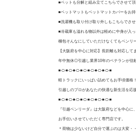
■ベットも分解と組み立てこちらでさせて
■ベットマットもベットマットカバーをお
■洗濯機も取り付け取り外しもこちらでさ
■冷蔵庫も溢れる物以外は軽めに中身が入
梱包そんなにしていただけなくてもベンリ
【大阪府を中心に対応】長距離も対応して
年中無休◎引越し業界10年のベテランが信
■-□-■-□-■-□-■-□-■-□-■-□-■-□-■
軽トラックにいっぱい詰めてもお手頃価格
引越しのプロがあなたの快適な新生活を応援
■-□-■-□-■-□-■-□-■-□-■-□-■-□-■
『引越ベンリーダ』は大阪府などを中心に
お手伝いさせていただく専門店です。
＊荷物は少ないけど自分で運ぶのは大変・