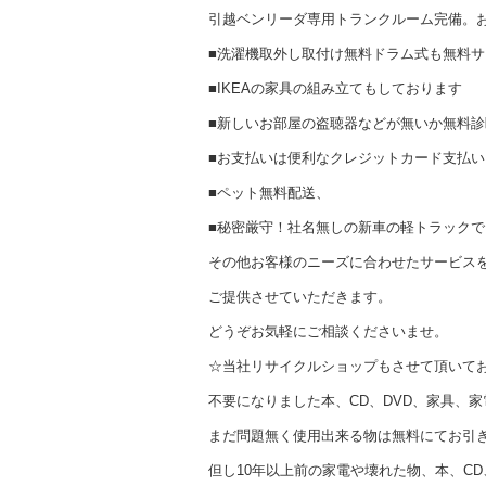
引越ベンリーダ専用トランクルーム完備。
■洗濯機取外し取付け無料ドラム式も無料サ
■IKEAの家具の組み立てもしております
■新しいお部屋の盗聴器などが無いか無料
■お支払いは便利なクレジットカード支払い
■ペット無料配送、
■秘密厳守！社名無しの新車の軽トラック
その他お客様のニーズに合わせたサービス
ご提供させていただきます。
どうぞお気軽にご相談くださいませ。
☆当社リサイクルショップもさせて頂いて
不要になりました本、CD、DVD、家具、
まだ問題無く使用出来る物は無料にてお引
但し10年以上前の家電や壊れた物、本、CD