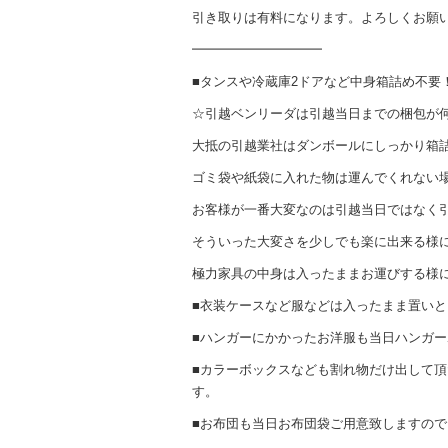
引き取りは有料になります。よろしくお願
━━━━━━━━━━
■タンスや冷蔵庫2ドアなど中身箱詰め不要
☆引越ベンリーダは引越当日までの梱包が
大抵の引越業社はダンボールにしっかり箱
ゴミ袋や紙袋に入れた物は運んでくれない
お客様が一番大変なのは引越当日ではなく
そういった大変さを少しでも楽に出来る様
極力家具の中身は入ったままお運びする様
■衣装ケースなど服などは入ったまま置い
■ハンガーにかかったお洋服も当日ハンガ
■カラーボックスなども割れ物だけ出して
す。
■お布団も当日お布団袋ご用意致しますの