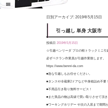
日別アーカイブ:
2019年5月15日
引っ越し 単身 大阪市
投稿日
2019年5月15日
☆引越ベンリーダ プロの軽トラックミニ引
必ずベテラン作業員が引越作業致します。
https://www.bennri-da.com
■急な引越しもお任せください。
■タンスや冷蔵庫2ドアなど中身箱詰め不要
■不用品引き取り無料サービス！
■まだ美品の物は高値で買い取りさせて頂き
■ワーキングホリデー や次の入居まで期間