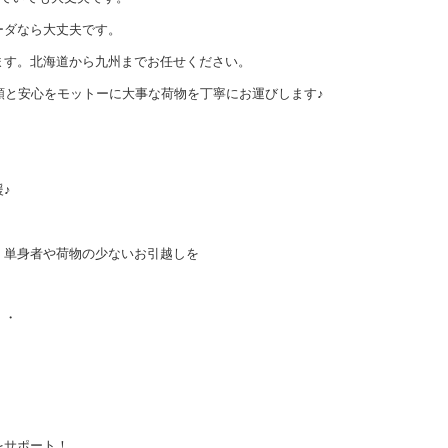
ーダなら大丈夫です。
ます。北海道から九州までお任せください。
頼と安心をモットーに大事な荷物を丁寧にお運びします♪
！
♪
、単身者や荷物の少ないお引越しを
・・
。
をサポート！