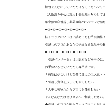
梱包そんなにしていただけなくてもベンリ
【大阪府を中心に対応】長距離も対応して
年中無休◎引越し業界10年のベテランが信
■-□-■-□-■-□-■-□-■-□-■-□-■-□-■
軽トラックにいっぱい詰めてもお手頃価格
引越しのプロがあなたの快適な新生活を応援
■-□-■-□-■-□-■-□-■-□-■-□-■-□-■
『引越ベンリーダ』は大阪府などを中心に
お手伝いさせていただく専門店です。
＊荷物は少ないけど自分で運ぶのは大変・
＊引越し資金を少しでも安くしたい
＊大事な荷物だからプロにお任せしたい
そんなあなたはぜひ当店へご相談ください
◆引越しのプロが軽トラックでミニ引越し