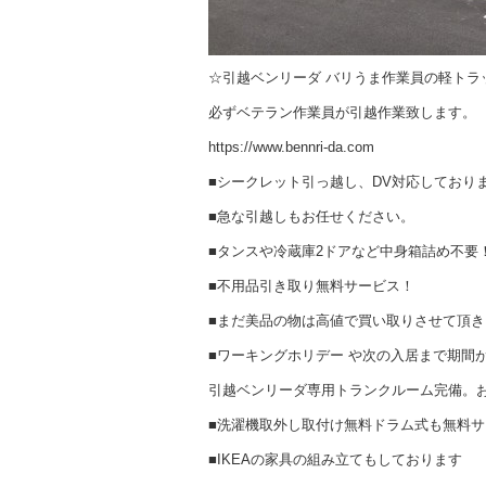
☆引越ベンリーダ バリうま作業員の軽トラ
必ずベテラン作業員が引越作業致します。
https://www.bennri-da.com
■シークレット引っ越し、DV対応しており
■急な引越しもお任せください。
■タンスや冷蔵庫2ドアなど中身箱詰め不要
■不用品引き取り無料サービス！
■まだ美品の物は高値で買い取りさせて頂き
■ワーキングホリデー や次の入居まで期間
引越ベンリーダ専用トランクルーム完備。
■洗濯機取外し取付け無料ドラム式も無料サ
■IKEAの家具の組み立てもしております