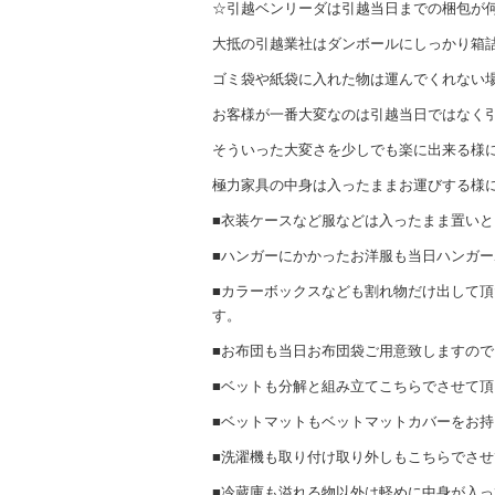
☆引越ベンリーダは引越当日までの梱包が
大抵の引越業社はダンボールにしっかり箱
ゴミ袋や紙袋に入れた物は運んでくれない
お客様が一番大変なのは引越当日ではなく
そういった大変さを少しでも楽に出来る様
極力家具の中身は入ったままお運びする様
■衣装ケースなど服などは入ったまま置い
■ハンガーにかかったお洋服も当日ハンガ
■カラーボックスなども割れ物だけ出して
す。
■お布団も当日お布団袋ご用意致しますの
■ベットも分解と組み立てこちらでさせて
■ベットマットもベットマットカバーをお
■洗濯機も取り付け取り外しもこちらでさ
■冷蔵庫も溢れる物以外は軽めに中身が入