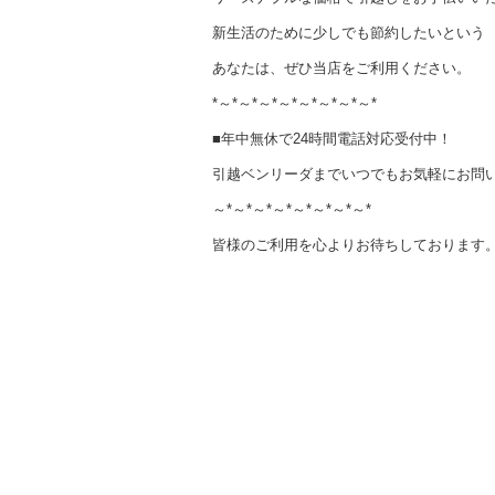
新生活のために少しでも節約したいという
あなたは、ぜひ当店をご利用ください。
*～*～*～*～*～*～*～*～*
■年中無休で24時間電話対応受付中！
引越ベンリーダまでいつでもお気軽にお問
～*～*～*～*～*～*～*～*
皆様のご利用を心よりお待ちしております