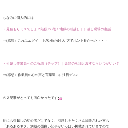
ちなみに個人的には
・見積もりミスでしょ？階段253段！地獄の引越し｜引越し現場の裏話
⇒(感想）これはエグイ！ お客様が優しい方でホント良かった・・・
・引越し作業員へのご祝儀（チップ）｜金額の相場と渡すならいつがいい？
⇒(感想）作業員の心の声と言葉遣いに注目デス♪
の２記事がとっても面白かったです
他にも引越しの初心者だけでなく、引越しをたくさん経験された方も
「あるあるネタ」満載の面白い記事がいっぱい掲載されていますので