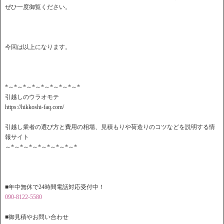
ぜひ一度御覧ください。
今回は以上になります。
*～*～*～*～*～*～*～*～*
引越しのウラオモテ
https://hikkoshi-faq.com/
引越し業者の選び方と費用の相場、見積もりや荷造りのコツなどを説明する情
報サイト
～*～*～*～*～*～*～*～*
■年中無休で24時間電話対応受付中！
090-8122-5580
■御見積やお問い合わせ