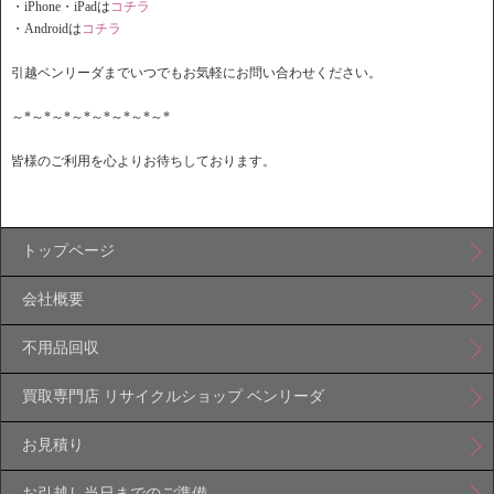
・iPhone・iPadは
コチラ
・Androidは
コチラ
引越ベンリーダまでいつでもお気軽にお問い合わせください。
～*～*～*～*～*～*～*～*
皆様のご利用を心よりお待ちしております。
トップページ
会社概要
不用品回収
買取専門店 リサイクルショップ ベンリーダ
お見積り
お引越し当日までのご準備